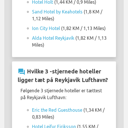
Hotel Holt
(1,44 KM / 0,9 Miles)
Sand Hotel by Keahotels
(1,8 KM /
1,12 Miles)
Ion City Hotel
(1,82 KM / 1,13 Miles)
Alda Hotel Reykjavík
(1,82 KM / 1,13
Miles)
question_answer
Hvilke 3 -stjernede hoteller
ligger tæt på Reykjavik Lufthavn?
Følgende 3 stjernede hoteller er tættest
på Reykjavik Lufthavn:
Eric the Red Guesthouse
(1,34 KM /
0,83 Miles)
Hotel Leifur Eiriksson
(1,55 KM /