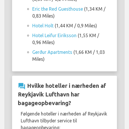
Eric the Red Guesthouse
(1,34 KM /
0,83 Miles)
Hotel Holt
(1,44 KM / 0,9 Miles)
Hotel Leifur Eiriksson
(1,55 KM /
0,96 Miles)
Gerður Apartments
(1,66 KM / 1,03
Miles)
question_answer
Hvilke hoteller i nærheden af
Reykjavik Lufthavn har
bagageopbevaring?
Følgende hoteller i nærheden af Reykjavik
Lufthavn tilbyder service til
bagageopbevaring: