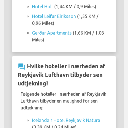
Hotel Holt
(1,44 KM / 0,9 Miles)
Hotel Leifur Eiriksson
(1,55 KM /
0,96 Miles)
Gerður Apartments
(1,66 KM / 1,03
Miles)
question_answer
Hvilke hoteller i nærheden af
Reykjavik Lufthavn tilbyder sen
udtjekning?
Følgende hoteller i nærheden af Reykjavik
Lufthavn tilbyder en mulighed for sen
udtjekning:
Icelandair Hotel Reykjavik Natura
(0,39 KM / 0,24 Miles)