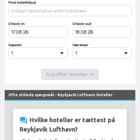
Ofte stillede spørgsmål - Reykjavik Lufthavn Hoteller
question_answer
Hvilke hoteller er tættest på
Reykjavik Lufthavn?