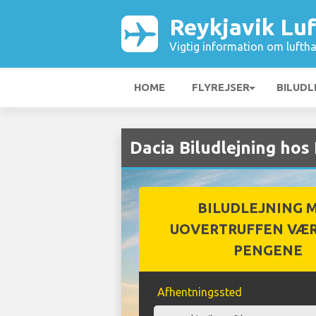
Reykjavik Lu
Vigtig information om luftha
HOME
FLYREJSER
BILUDL
Dacia Biludlejning hos
BILUDLEJNING 
UOVERTRUFFEN VÆR
PENGENE
Afhentningssted