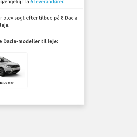
lgængelig fra
6 leverandører
.
r blev søgt efter tilbud på 8 Dacia
leje.
 Dacia-modeller til leje:
ia Duster