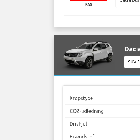
Dacia Dus
RAS
Dacia
Kropstype
CO2-udledning
Drivhjul
Brændstof