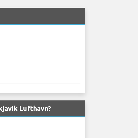
ykjavik Lufthavn?