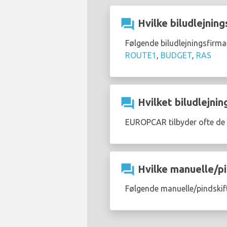
question_answer
Hvilke biludlejning
Følgende biludlejningsfirma
ROUTE1
,
BUDGET
,
RAS
question_answer
Hvilket biludlejnin
EUROPCAR tilbyder ofte de
question_answer
Hvilke manuelle/pin
Følgende manuelle/pindskift