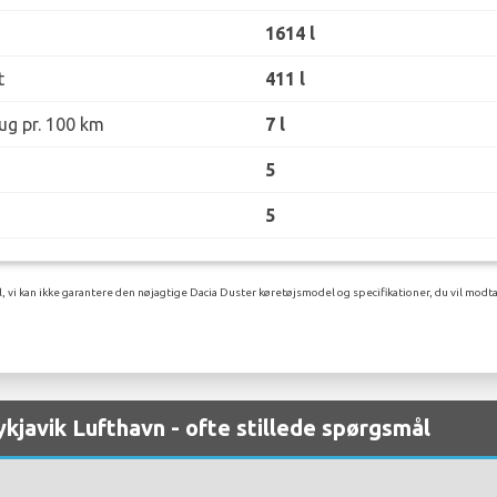
1614 l
t
411 l
ug pr. 100 km
7 l
5
5
l, vi kan ikke garantere den nøjagtige Dacia Duster køretøjsmodel og specifikationer, du vil modta
ykjavik Lufthavn - ofte stillede spørgsmål