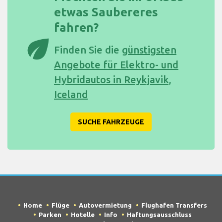
etwas Saubereres
fahren?
eco
Finden Sie die
günstigsten
Angebote für Elektro- und
Hybridautos in Reykjavik,
Iceland
SUCHE FAHRZEUGE
Home
Flüge
Autovermietung
Flughafen Transfers
Parken
Hotelle
Info
Haftungsausschluss