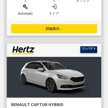
5
3
ガソリン
miscellaneous_services
login
Automatic
5 ドア
詳細表示...
コンパクト
RENAULT CAPTUR HYBRID