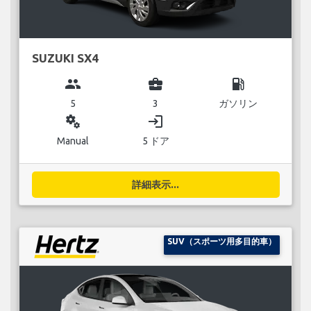
SUZUKI SX4
group
business_center
local_gas_station
5
3
ガソリン
miscellaneous_services
login
Manual
5 ドア
詳細表示...
SUV（スポーツ用多目的車）