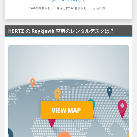
* 49 の最新レビューをもとに165合計レビューから計算。
HERTZ の Reykjavik 空港のレンタルデスクは？