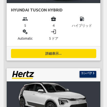
HYUNDAI TUSCON HYBRID
group
business_center
local_gas_station
5
4
ハイブリッド
miscellaneous_services
login
Automatic
5 ドア
詳細表示...
コンパクト