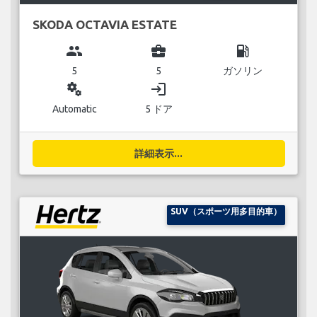
SKODA OCTAVIA ESTATE
group
business_center
local_gas_station
5
5
ガソリン
miscellaneous_services
login
Automatic
5 ドア
詳細表示...
SUV（スポーツ用多目的車）