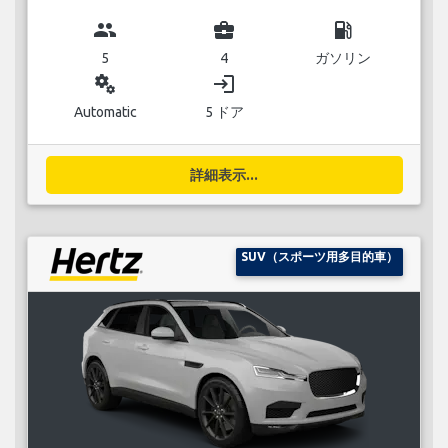
group
business_center
local_gas_station
5
4
ガソリン
miscellaneous_services
login
Automatic
5 ドア
詳細表示...
SUV（スポーツ用多目的車）