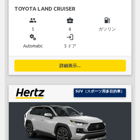
TOYOTA LAND CRUISER
group
business_center
local_gas_station
5
6
ガソリン
miscellaneous_services
login
Automatic
5 ドア
詳細表示...
SUV（スポーツ用多目的車）