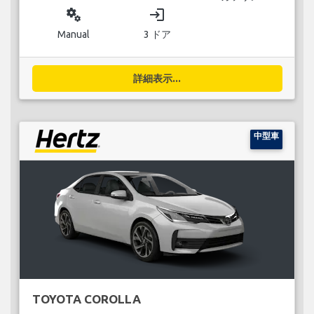
miscellaneous_services
login
Manual
3 ドア
詳細表示...
中型車
TOYOTA COROLLA