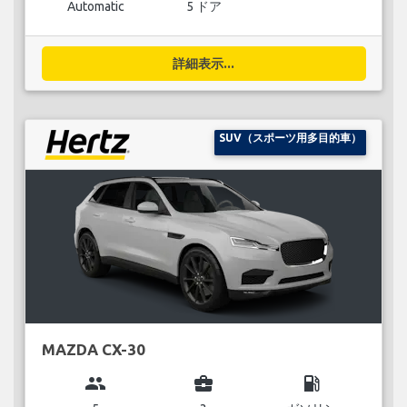
Automatic
5 ドア
詳細表示...
SUV（スポーツ用多目的車）
MAZDA CX-30
group
business_center
local_gas_station