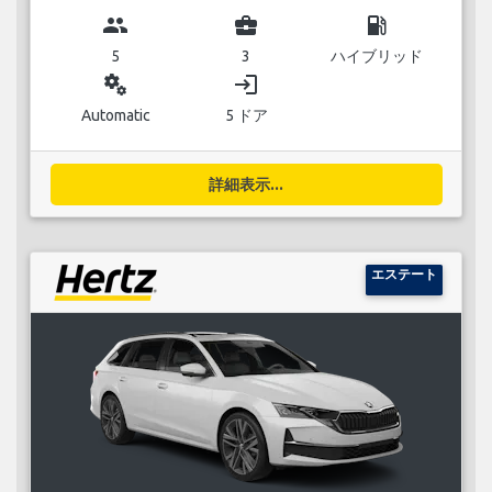
group
business_center
local_gas_station
5
3
ハイブリッド
miscellaneous_services
login
Automatic
5 ドア
詳細表示...
エステート