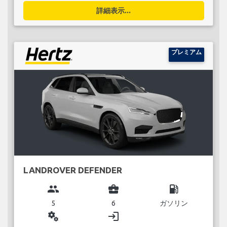
詳細表示...
プレミアム
LANDROVER DEFENDER
group
business_center
local_gas_station
5
6
ガソリン
miscellaneous_services
login