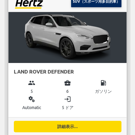
SUV（スポーツ用多目的車）
LAND ROVER DEFENDER
group
business_center
local_gas_station
5
6
ガソリン
miscellaneous_services
login
Automatic
5 ドア
詳細表示...