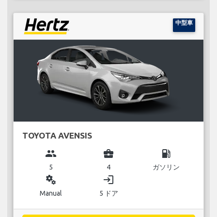
中型車
TOYOTA AVENSIS
group
business_center
local_gas_station
5
4
ガソリン
miscellaneous_services
login
Manual
5 ドア