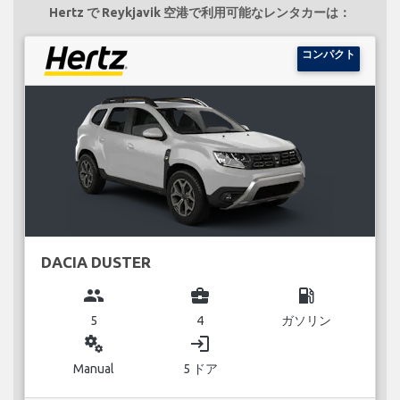
Hertz で Reykjavik 空港で利用可能なレンタカーは：
コンパクト
DACIA DUSTER
group
business_center
local_gas_station
5
4
ガソリン
miscellaneous_services
login
Manual
5 ドア