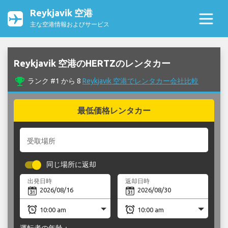
Reykjavik 空港
主な空港情報およびサービス
Reykjavik 空港のHERTZのレンタカー
emoji_events
ランク #1 から 8
Reykjavik 空港でレンタカー会社比較
最低価格レンタカー
受取場所
同じ場所に返却
出発日時
返却日時
運転者の年齢：