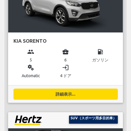
KIA SORENTO
group
business_center
local_gas_station
5
6
ガソリン
miscellaneous_services
login
Automatic
4 ドア
詳細表示...
SUV（スポーツ用多目的車）