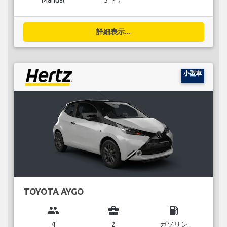
Manual
5 ドア
詳細表示...
小型車
TOYOTA AYGO
group
business_center
local_gas_station
4
2
ガソリン