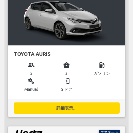
TOYOTA AURIS
group
business_center
local_gas_station
5
3
ガソリン
miscellaneous_services
login
Manual
5 ドア
詳細表示...
エステート