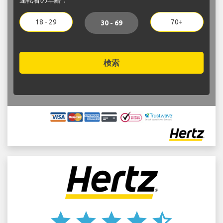
18 - 29
70+
30 - 69
検索
star
star
star
star
star_half