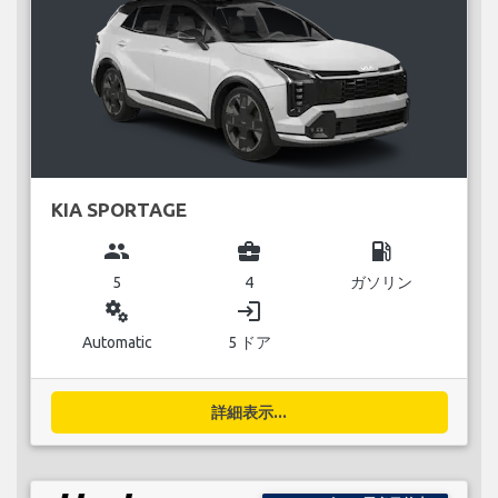
KIA SPORTAGE
group
business_center
local_gas_station
5
4
ガソリン
miscellaneous_services
login
Automatic
5 ドア
詳細表示...