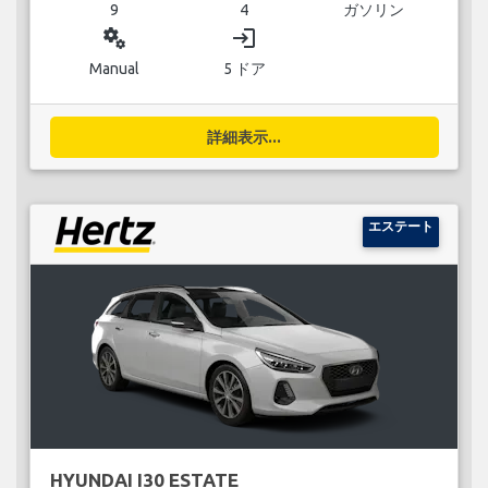
9
4
ガソリン
miscellaneous_services
login
Manual
5 ドア
詳細表示...
エステート
HYUNDAI I30 ESTATE