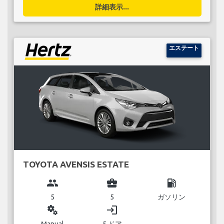
詳細表示...
エステート
TOYOTA AVENSIS ESTATE
group
business_center
local_gas_station
5
5
ガソリン
miscellaneous_services
login