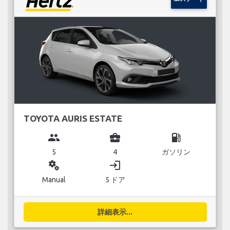
TOYOTA AURIS ESTATE
group
business_center
local_gas_station
5
4
ガソリン
miscellaneous_services
login
Manual
5 ドア
詳細表示...