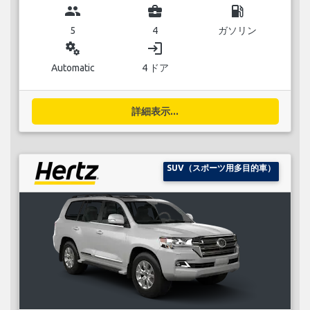
group
business_center
local_gas_station
5
4
ガソリン
miscellaneous_services
login
Automatic
4 ドア
詳細表示...
SUV（スポーツ用多目的車）