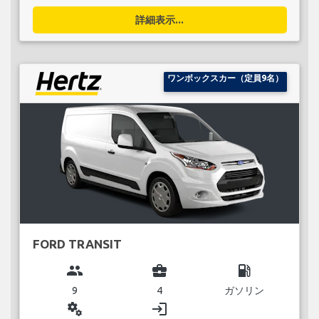
詳細表示...
ワンボックスカー（定員9名）
FORD TRANSIT
group
business_center
local_gas_station
9
4
ガソリン
miscellaneous_services
login