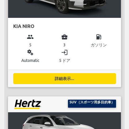
KIA NIRO
group
business_center
local_gas_station
5
3
ガソリン
miscellaneous_services
login
Automatic
5 ドア
詳細表示...
SUV（スポーツ用多目的車）