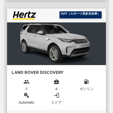
SUV（スポーツ用多目的車）
LAND ROVER DISCOVERY
group
business_center
local_gas_station
5
6
ガソリン
miscellaneous_services
login
Automatic
5 ドア