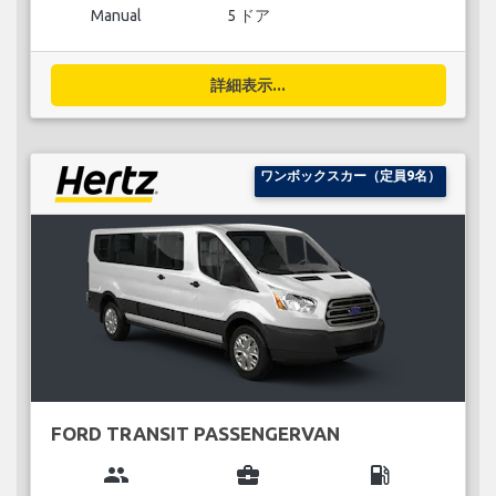
Manual
5 ドア
詳細表示...
ワンボックスカー（定員9名）
FORD TRANSIT PASSENGERVAN
group
business_center
local_gas_station