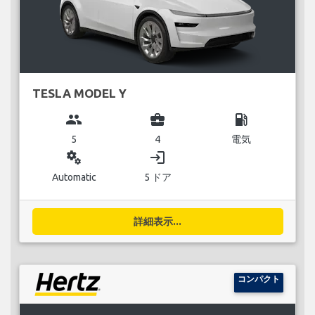
TESLA MODEL Y
group
business_center
local_gas_station
5
4
電気
miscellaneous_services
login
Automatic
5 ドア
詳細表示...
コンパクト