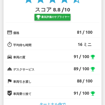
スコア 8.8 /10
emoji_events
最良評価のサプライヤー
credit_card
81 / 100
価格
timer
16 ミニ
平均待ち時間
directions_car
91 / 100
emoji_events
車両の質
room_service
89 / 100
emoji_events
デスクサービス
flag
88 / 100
車両引き渡し
beenhere
91 / 100
emoji_events
車両乗り捨て
ターミナル内で