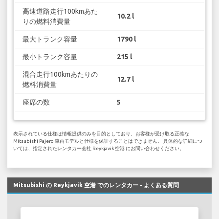
高速道路走行100kmあた
10.2 l
りの燃料消費量
最大トランク容量
1790 l
最小トランク容量
215 l
混合走行100kmあたりの
12.7 l
燃料消費量
座席の数
5
表示されている仕様は情報提供のみを目的としており、お客様が受け取る正確な
Mitsubishi Pajero 車両モデルと仕様を保証することはできません。 具体的な詳細につ
いては、指定されたレンタカー会社 Reykjavik 空港 にお問い合わせください。
Mitsubishi の Reykjavik 空港 でのレンタカー - よくある質問