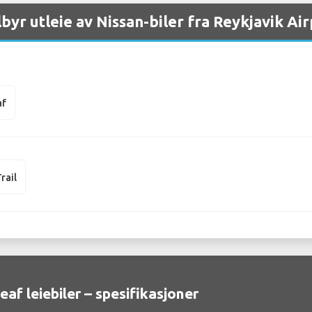
lbyr utleie av Nissan-biler fra Reykjavik Ai
af
rail
eaf leiebiler – spesifikasjoner