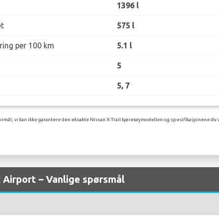
1396 l
t
575 l
øring per 100 km
5.1 l
5
5, 7
rmål, vi kan ikke garantere den eksakte Nissan X-Trail kjøretøymodellen og spesifikasjonene du v
k Airport – Vanlige spørsmål