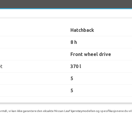
Hatchback
8 h
Front wheel drive
t
370 l
5
5
rmål, vi kan ikke garantere den eksakte Nissan Leaf kjøretøymodellen og spesifikasjonene du vil