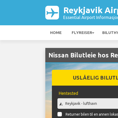
Reykjavik Air
Essential Airport Informasjo
HOME
FLYREISER
BILUTH
Nissan Bilutleie hos Re
USLÅELIG BILUT
Hentested
Returner bilen til en annen loka