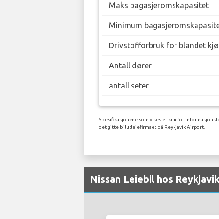
Maks bagasjeromskapasitet
Minimum bagasjeromskapasite
Drivstofforbruk for blandet kj
Antall dører
antall seter
Spesifikasjonene som vises er kun for informasjonsfo
det gitte bilutleiefirmaet på Reykjavik Airport.
Nissan Leiebil hos Reykjavi