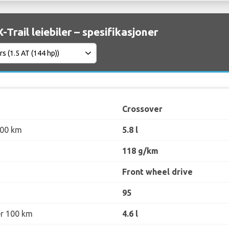
-Trail leiebiler – spesifikasjoner
Crossover
100 km
5.8 l
118 g/km
Front wheel drive
95
er 100 km
4.6 l