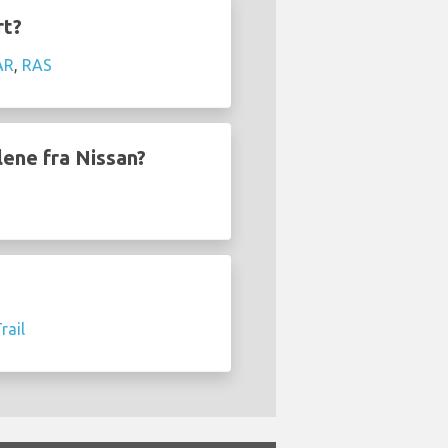
rt?
AR
,
RAS
ilene fra Nissan?
rail