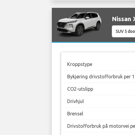
Nissan X
Kroppstype
Bykjøring drivstofforbruk per 
CO2-utslipp
Drivhjul
Brensel
Drivstofforbruk på motorvei p