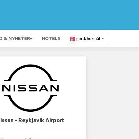
O & NYHETER
HOTELS
norsk bokmål
issan - Reykjavik Airport