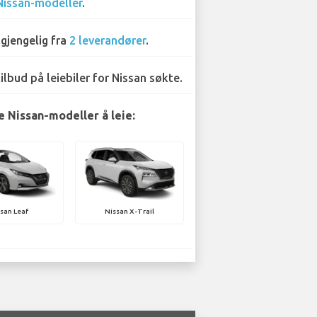
Nissan-modeller
.
lgjengelig fra
2 leverandører
.
tilbud på leiebiler for Nissan søkte.
 Nissan-modeller å leie:
san Leaf
Nissan X-Trail