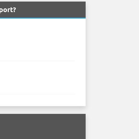
rport?