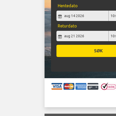
Hentedato
Returdato
SØK