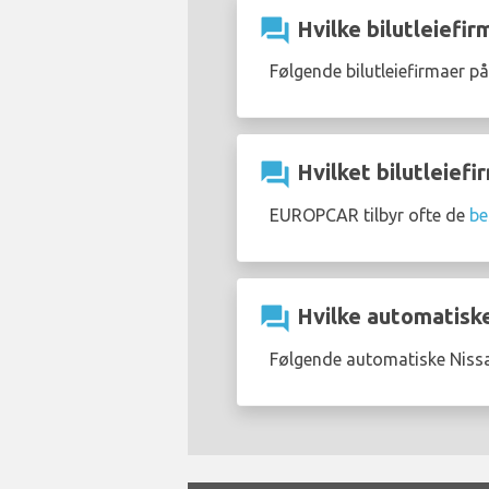
question_answer
Hvilke bilutleiefirm
Følgende bilutleiefirmaer på
question_answer
Hvilket bilutleiefir
EUROPCAR tilbyr ofte de
be
question_answer
Hvilke automatiske 
Følgende automatiske Nissan