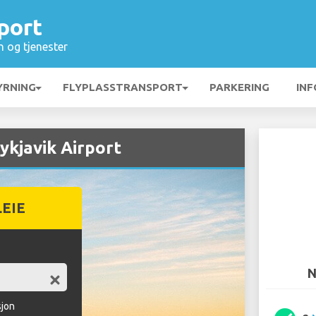
port
n og tjenester
YRNING
FLYPLASSTRANSPORT
PARKERING
INF
ykjavik Airport
LEIE
N
sjon