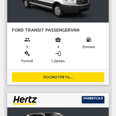
FORD TRANSIT PASSENGERVAN
group
business_center
local_gas_station
9
4
Бензин
miscellaneous_services
login
Ручной
5 Дверь
ПОСМОТРЕТЬ...
УНИВЕРСАЛ