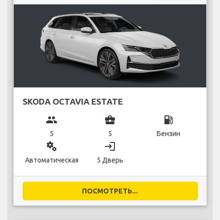
SKODA OCTAVIA ESTATE
group
business_center
local_gas_station
5
5
Бензин
miscellaneous_services
login
Автоматическая
5 Дверь
ПОСМОТРЕТЬ...