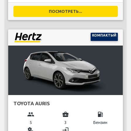
ПОСМОТРЕТЬ...
КОМПАКТЫЙ
TOYOTA AURIS
group
business_center
local_gas_station
5
3
Бензин
miscellaneous_services
login