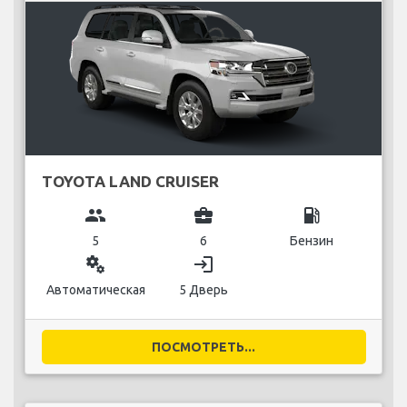
TOYOTA LAND CRUISER
group
business_center
local_gas_station
5
6
Бензин
miscellaneous_services
login
Автоматическая
5 Дверь
ПОСМОТРЕТЬ...