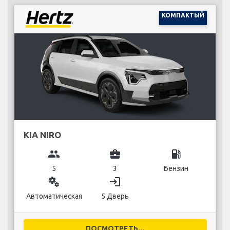
КОМПАКТЫЙ
KIA NIRO
group
business_center
local_gas_station
5
3
Бензин
miscellaneous_services
login
Автоматическая
5 Дверь
ПОСМОТРЕТЬ...