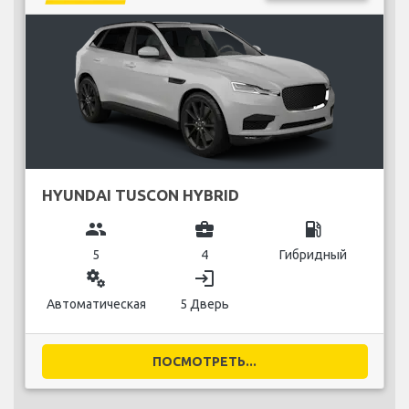
HYUNDAI TUSCON HYBRID
group
business_center
local_gas_station
5
4
Гибридный
miscellaneous_services
login
Автоматическая
5 Дверь
ПОСМОТРЕТЬ...