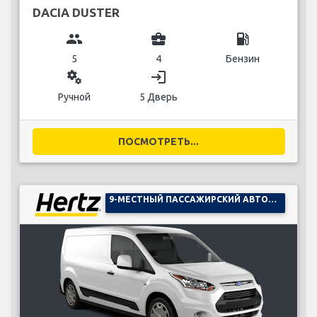
DACIA DUSTER
group
business_center
local_gas_station
5
4
Бензин
miscellaneous_services
login
Ручной
5 Дверь
ПОСМОТРЕТЬ...
9-МЕСТНЫЙ ПАССАЖИРСКИЙ АВТОМОБИЛЬ