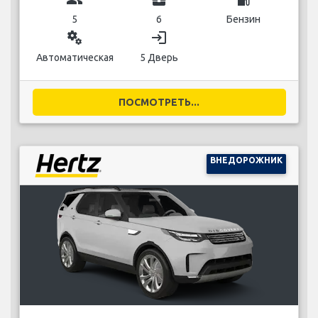
5
6
Бензин
miscellaneous_services
login
Автоматическая
5 Дверь
ПОСМОТРЕТЬ...
ВНЕДОРОЖНИК