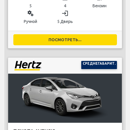
5
4
Бензин
miscellaneous_services
login
Ручной
5 Дверь
ПОСМОТРЕТЬ...
СРЕДНЕГАБАРИТ.