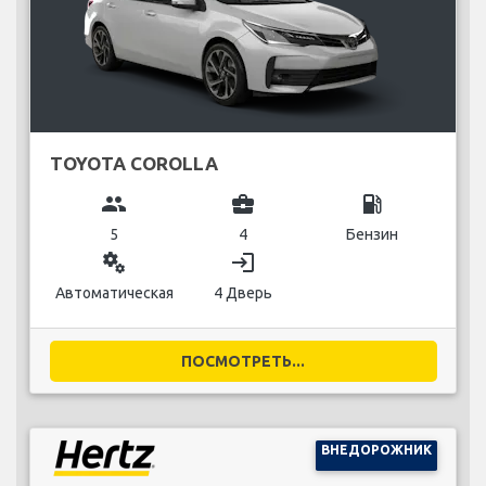
TOYOTA COROLLA
group
business_center
local_gas_station
5
4
Бензин
miscellaneous_services
login
Автоматическая
4 Дверь
ПОСМОТРЕТЬ...
ВНЕДОРОЖНИК