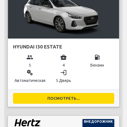
HYUNDAI I30 ESTATE
group
business_center
local_gas_station
5
4
Бензин
miscellaneous_services
login
Автоматическая
5 Дверь
ПОСМОТРЕТЬ...
ВНЕДОРОЖНИК