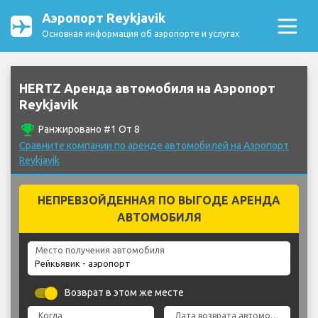
Аэропорт Reykjavik
Основная информация об аэропорте и услугах
HERTZ Аренда автомобиля на Аэропорт
Reykjavik
emoji_events
Ранжировано #1 От 8
Сравните компании по аренде автомобилей на Аэропорт
Reykjavik
НЕПРЕВЗОЙДЕННАЯ ПО ВЫГОДЕ АРЕНДА
АВТОМОБИЛЯ
Место получения автомобиля
Возврат в этом же месте
Когда
Дата возврата автомобиля