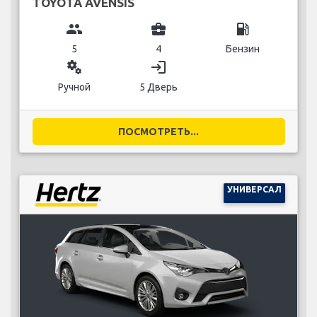
TOYOTA AVENSIS
group
business_center
local_gas_station
5
4
Бензин
miscellaneous_services
login
Ручной
5 Дверь
ПОСМОТРЕТЬ...
УНИВЕРСАЛ