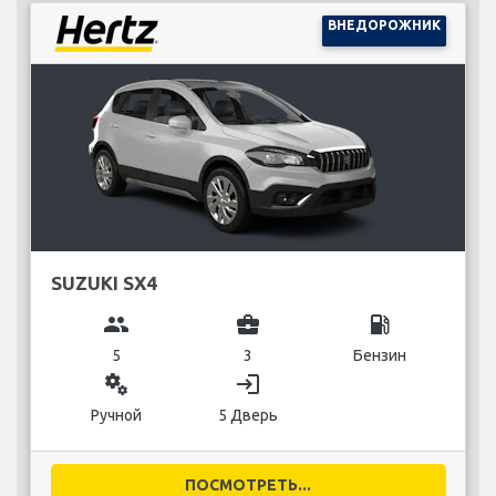
ВНЕДОРОЖНИК
SUZUKI SX4
group
business_center
local_gas_station
5
3
Бензин
miscellaneous_services
login
Ручной
5 Дверь
ПОСМОТРЕТЬ...