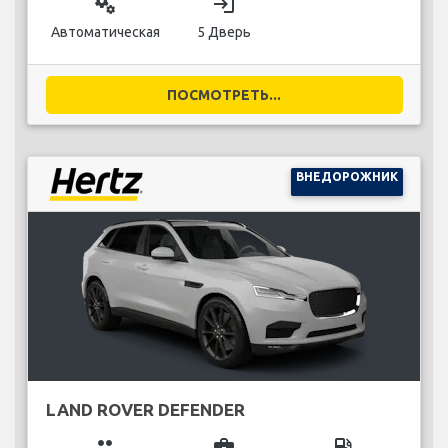
miscellaneous_services
login
Автоматическая
5 Дверь
ПОСМОТРЕТЬ...
ВНЕДОРОЖНИК
LAND ROVER DEFENDER
group
business_center
local_gas_station