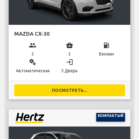
MAZDA CX-30
group
business_center
local_gas_station
5
3
Бензин
miscellaneous_services
login
Автоматическая
5 Дверь
ПОСМОТРЕТЬ...
КОМПАКТЫЙ