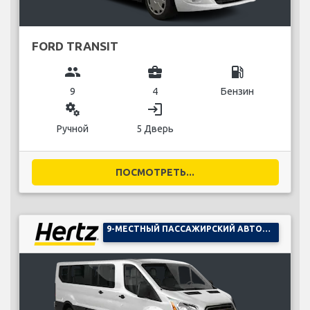
FORD TRANSIT
group
business_center
local_gas_station
9
4
Бензин
miscellaneous_services
login
Ручной
5 Дверь
ПОСМОТРЕТЬ...
9-МЕСТНЫЙ ПАССАЖИРСКИЙ АВТОМОБИЛЬ