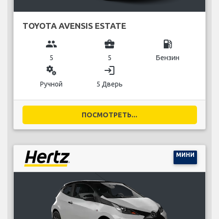
TOYOTA AVENSIS ESTATE
group
business_center
local_gas_station
5
5
Бензин
miscellaneous_services
login
Ручной
5 Дверь
ПОСМОТРЕТЬ...
МИНИ