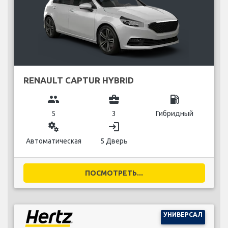
RENAULT CAPTUR HYBRID
group
business_center
local_gas_station
5
3
Гибридный
miscellaneous_services
login
Автоматическая
5 Дверь
ПОСМОТРЕТЬ...
УНИВЕРСАЛ