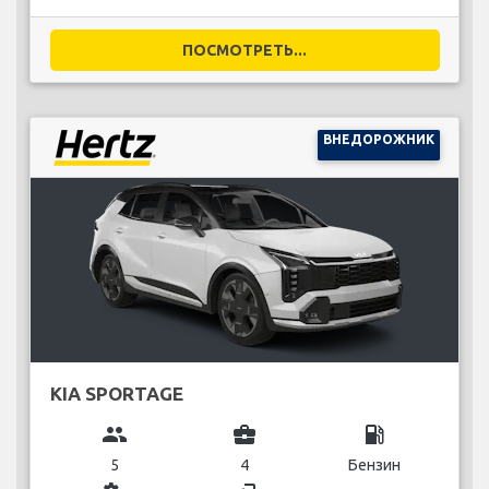
ПОСМОТРЕТЬ...
ВНЕДОРОЖНИК
KIA SPORTAGE
group
business_center
local_gas_station
5
4
Бензин