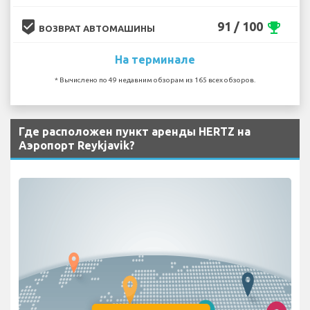
beenhere
91 / 100
emoji_events
ВОЗВРАТ АВТОМАШИНЫ
На терминале
* Вычислено по 49 недавним обзорам из 165 всех обзоров.
Где расположен пункт аренды HERTZ на
Аэропорт Reykjavik?