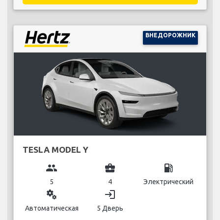
ВНЕДОРОЖНИК
TESLA MODEL Y
group
business_center
local_gas_station
5
4
Электрический
miscellaneous_services
login
Автоматическая
5 Дверь