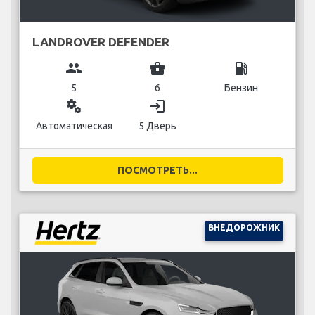
LANDROVER DEFENDER
group
business_center
local_gas_station
5
6
Бензин
miscellaneous_services
login
Автоматическая
5 Дверь
ПОСМОТРЕТЬ...
ВНЕДОРОЖНИК