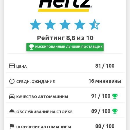
star
star
star
star
star_half
Рейтинг 8,8 из 10
emoji_events
РАНЖИРОВАННЫЙ ЛУЧШИЙ ПОСТАВЩИК
credit_card
81 / 100
ЦЕНА
timer
16 минивэны
СРЕДН. ОЖИДАНИЕ
directions_car
91 / 100
emoji_events
КАЧЕСТВО АВТОМАШИНЫ
room_service
89 / 100
emoji_events
ОБСЛУЖИВАНИЕ НА СТОЙКЕ
flag
88 / 100
ПОЛУЧЕНИЕ АВТОМАШИНЫ