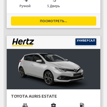
Ручной
5 Дверь
ПОСМОТРЕТЬ...
УНИВЕРСАЛ
TOYOTA AURIS ESTATE
group
business_center
local_gas_station