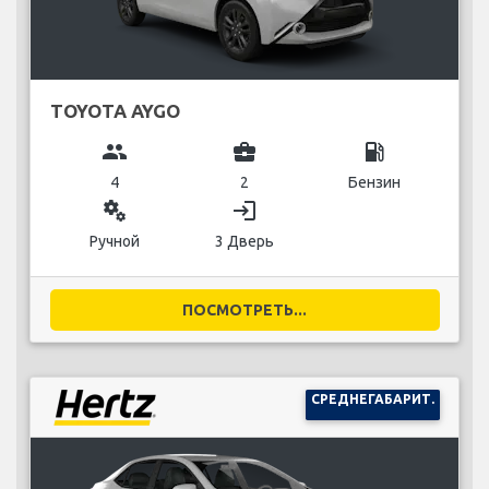
TOYOTA AYGO
group
business_center
local_gas_station
4
2
Бензин
miscellaneous_services
login
Ручной
3 Дверь
ПОСМОТРЕТЬ...
СРЕДНЕГАБАРИТ.