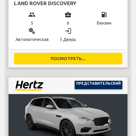
LAND ROVER DISCOVERY
group
business_center
local_gas_station
5
6
Бензин
miscellaneous_services
login
Автоматическая
5 Дверь
ПОСМОТРЕТЬ...
ПРЕДСТАВИТЕЛЬСКИЙ