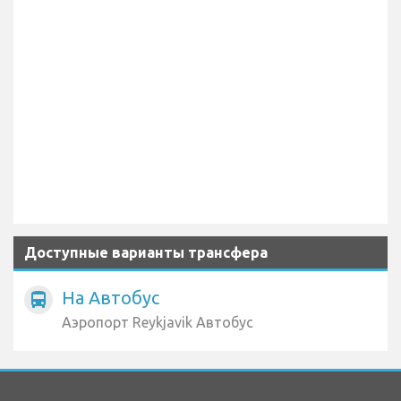
Доступные варианты трансфера
На Автобус
directions_bus
Аэропорт Reykjavik Автобус