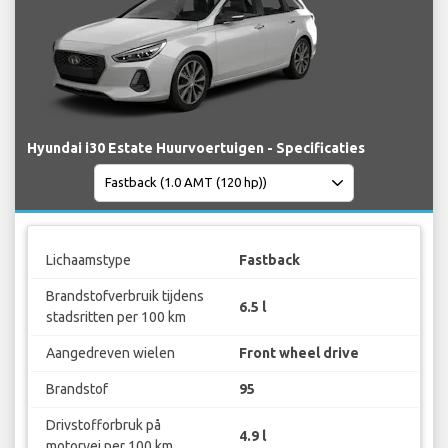
Hyundai i30 Estate Huurvoertuigen - Specificaties
Lichaamstype
Fastback
Brandstofverbruik tijdens
6.5 l
stadsritten per 100 km
Aangedreven wielen
Front wheel drive
Brandstof
95
Drivstofforbruk på
4.9 l
motorvei per 100 km