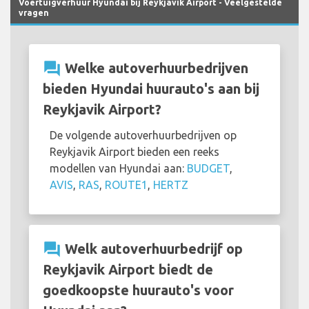
Voertuigverhuur Hyundai bij Reykjavik Airport - Veelgestelde
vragen
question_answer
Welke autoverhuurbedrijven
bieden Hyundai huurauto's aan bij
Reykjavik Airport?
De volgende autoverhuurbedrijven op
Reykjavik Airport bieden een reeks
modellen van Hyundai aan:
BUDGET
,
AVIS
,
RAS
,
ROUTE1
,
HERTZ
question_answer
Welk autoverhuurbedrijf op
Reykjavik Airport biedt de
goedkoopste huurauto's voor