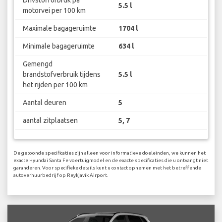
Drivstofforbruk på
5.5 l
motorvei per 100 km
Maximale bagageruimte
1704 l
Minimale bagageruimte
634 l
Gemengd
brandstofverbruik tijdens
5.5 l
het rijden per 100 km
Aantal deuren
5
aantal zitplaatsen
5, 7
De getoonde specificaties zijn alleen voor informatieve doeleinden, we kunnen het
exacte Hyundai Santa Fe voertuigmodel en de exacte specificaties die u ontvangt niet
garanderen. Voor specifieke details kunt u contact opnemen met het betreffende
autoverhuurbedrijf op Reykjavik Airport.