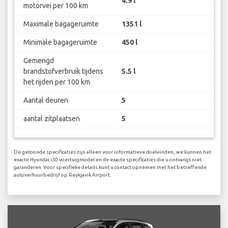
4.9 l
motorvei per 100 km
Maximale bagageruimte
1351 l
Minimale bagageruimte
450 l
Gemengd
brandstofverbruik tijdens
5.5 l
het rijden per 100 km
Aantal deuren
5
aantal zitplaatsen
5
De getoonde specificaties zijn alleen voor informatieve doeleinden, we kunnen het
exacte Hyundai i30 voertuigmodel en de exacte specificaties die u ontvangt niet
garanderen. Voor specifieke details kunt u contact opnemen met het betreffende
autoverhuurbedrijf op Reykjavik Airport.