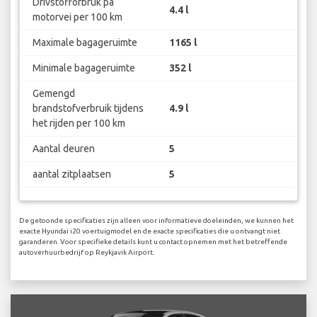
Drivstofforbruk på
4.4 l
motorvei per 100 km
Maximale bagageruimte
1165 l
Minimale bagageruimte
352 l
Gemengd
brandstofverbruik tijdens
4.9 l
het rijden per 100 km
Aantal deuren
5
aantal zitplaatsen
5
De getoonde specificaties zijn alleen voor informatieve doeleinden, we kunnen het
exacte Hyundai i20 voertuigmodel en de exacte specificaties die u ontvangt niet
garanderen. Voor specifieke details kunt u contact opnemen met het betreffende
autoverhuurbedrijf op Reykjavik Airport.