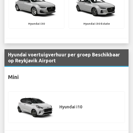
Hyundai i30
Hyundai i30 Estate
Hyundai voertuigverhuur per groep Beschikbaar
op Reykjavik Airport
Mini
Hyundai i10