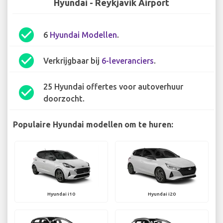
Hyundai - Reykjavik Airport
check_circle
6
Hyundai Modellen
.
check_circle
Verkrijgbaar bij
6-leveranciers
.
25 Hyundai offertes voor autoverhuur
check_circle
doorzocht.
Populaire Hyundai modellen om te huren:
Hyundai i10
Hyundai i20