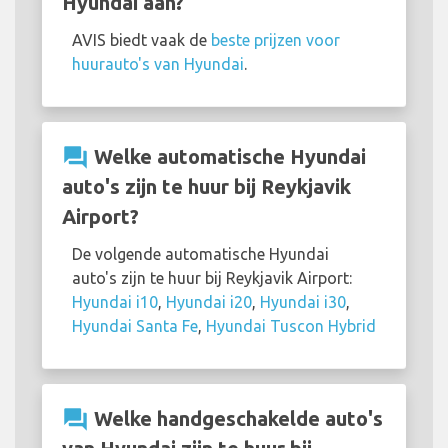
Hyundai aan?
AVIS biedt vaak de
beste prijzen voor
huurauto's van Hyundai
.
question_answer
Welke automatische Hyundai
auto's zijn te huur bij Reykjavik
Airport?
De volgende automatische Hyundai
auto's zijn te huur bij Reykjavik Airport:
Hyundai i10
,
Hyundai i20
,
Hyundai i30
,
Hyundai Santa Fe
,
Hyundai Tuscon Hybrid
question_answer
Welke handgeschakelde auto's