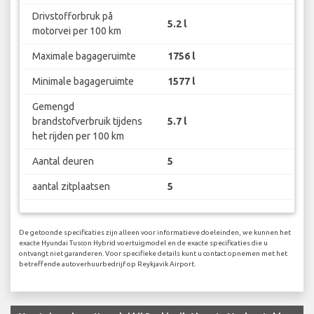
Drivstofforbruk på
5.2 l
motorvei per 100 km
Maximale bagageruimte
1756 l
Minimale bagageruimte
1577 l
Gemengd
brandstofverbruik tijdens
5.7 l
het rijden per 100 km
Aantal deuren
5
aantal zitplaatsen
5
De getoonde specificaties zijn alleen voor informatieve doeleinden, we kunnen het
exacte Hyundai Tuscon Hybrid voertuigmodel en de exacte specificaties die u
ontvangt niet garanderen. Voor specifieke details kunt u contact opnemen met het
betreffende autoverhuurbedrijf op Reykjavik Airport.