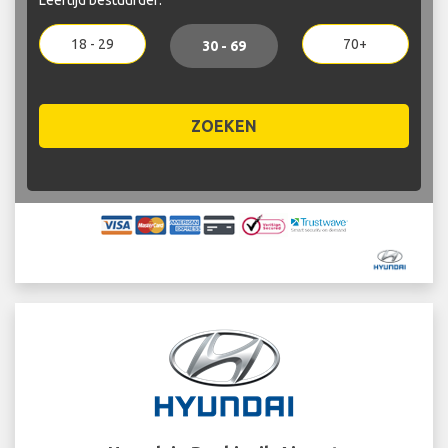
18 - 29
70+
30 - 69
ZOEKEN