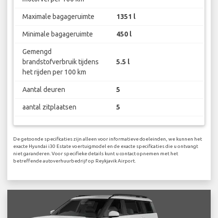
Maximale bagageruimte
1351 l
Minimale bagageruimte
450 l
Gemengd
brandstofverbruik tijdens
5.5 l
het rijden per 100 km
Aantal deuren
5
aantal zitplaatsen
5
De getoonde specificaties zijn alleen voor informatieve doeleinden, we kunnen het
exacte Hyundai i30 Estate voertuigmodel en de exacte specificaties die u ontvangt
niet garanderen. Voor specifieke details kunt u contact opnemen met het
betreffende autoverhuurbedrijf op Reykjavik Airport.