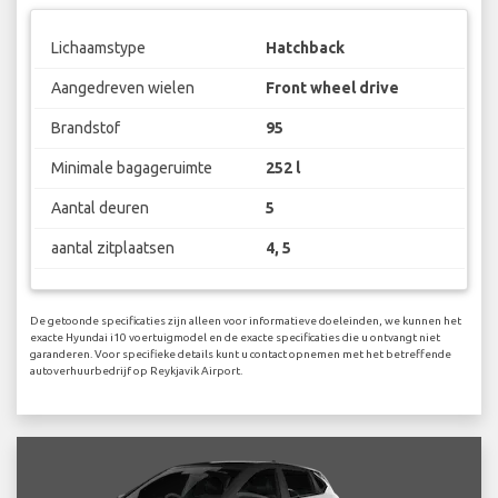
Lichaamstype
Hatchback
Aangedreven wielen
Front wheel drive
Brandstof
95
Minimale bagageruimte
252 l
Aantal deuren
5
aantal zitplaatsen
4, 5
De getoonde specificaties zijn alleen voor informatieve doeleinden, we kunnen het
exacte Hyundai i10 voertuigmodel en de exacte specificaties die u ontvangt niet
garanderen. Voor specifieke details kunt u contact opnemen met het betreffende
autoverhuurbedrijf op Reykjavik Airport.