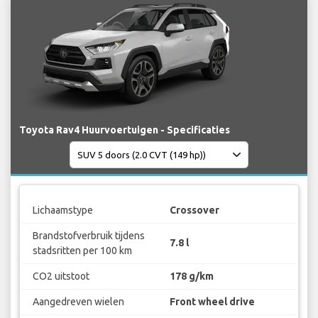
Toyota Rav4 Huurvoertuigen - Specificaties
Lichaamstype
Crossover
Brandstofverbruik tijdens
7.8 l
stadsritten per 100 km
CO2 uitstoot
178 g/km
Aangedreven wielen
Front wheel drive