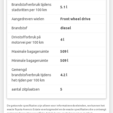
Brandstofverbruik tijdens
5.1 l
stadsritten per 100 km
Aangedreven wielen
Front wheel drive
Brandstof
diesel
Drivstofforbruk på
4 l
motorvei per 100 km
Maximale bagageruimte
509 l
Minimale bagageruimte
509 l
Gemengd
brandstofverbruik tijdens
4.2 l
het rijden per 100 km
aantal zitplaatsen
5
De getoonde specificaties zijn alleen voor informatieve doeleinden, we kunnen het
exacte Toyota Avensis Estate voertuigmodel en de exacte specificaties die u ontvangt