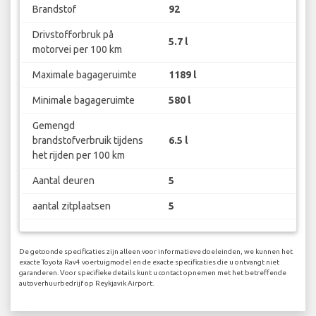
Brandstof
92
Drivstofforbruk på
5.7 l
motorvei per 100 km
Maximale bagageruimte
1189 l
Minimale bagageruimte
580 l
Gemengd
brandstofverbruik tijdens
6.5 l
het rijden per 100 km
Aantal deuren
5
aantal zitplaatsen
5
De getoonde specificaties zijn alleen voor informatieve doeleinden, we kunnen het
exacte Toyota Rav4 voertuigmodel en de exacte specificaties die u ontvangt niet
garanderen. Voor specifieke details kunt u contact opnemen met het betreffende
autoverhuurbedrijf op Reykjavik Airport.