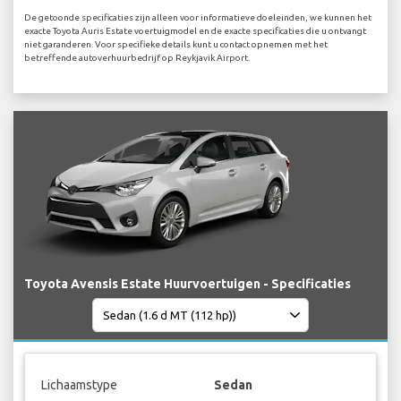
De getoonde specificaties zijn alleen voor informatieve doeleinden, we kunnen het
exacte Toyota Auris Estate voertuigmodel en de exacte specificaties die u ontvangt
niet garanderen. Voor specifieke details kunt u contact opnemen met het
betreffende autoverhuurbedrijf op Reykjavik Airport.
Toyota Avensis Estate Huurvoertuigen - Specificaties
Lichaamstype
Sedan