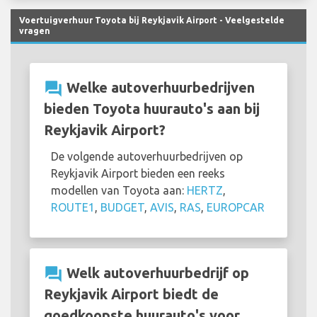
Voertuigverhuur Toyota bij Reykjavik Airport - Veelgestelde
vragen
question_answer
Welke autoverhuurbedrijven
bieden Toyota huurauto's aan bij
Reykjavik Airport?
De volgende autoverhuurbedrijven op
Reykjavik Airport bieden een reeks
modellen van Toyota aan:
HERTZ
,
ROUTE1
,
BUDGET
,
AVIS
,
RAS
,
EUROPCAR
question_answer
Welk autoverhuurbedrijf op
Reykjavik Airport biedt de
goedkoopste huurauto's voor