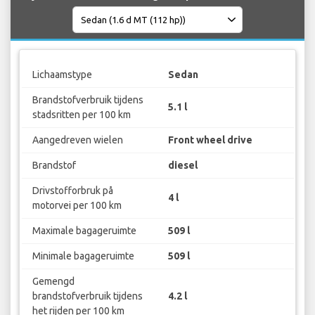
Lichaamstype
Sedan
Brandstofverbruik tijdens
5.1 l
stadsritten per 100 km
Aangedreven wielen
Front wheel drive
Brandstof
diesel
Drivstofforbruk på
4 l
motorvei per 100 km
Maximale bagageruimte
509 l
Minimale bagageruimte
509 l
Gemengd
brandstofverbruik tijdens
4.2 l
het rijden per 100 km