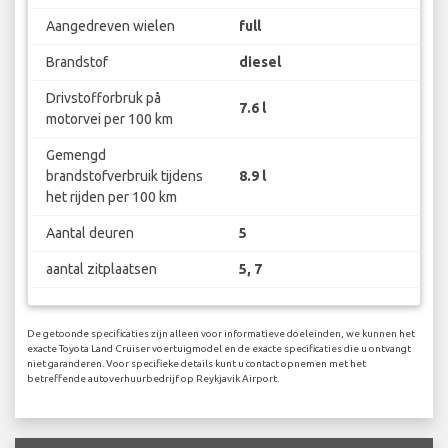
Aangedreven wielen
full
Brandstof
diesel
Drivstofforbruk på
7.6 l
motorvei per 100 km
Gemengd
brandstofverbruik tijdens
8.9 l
het rijden per 100 km
Aantal deuren
5
aantal zitplaatsen
5, 7
De getoonde specificaties zijn alleen voor informatieve doeleinden, we kunnen het
exacte Toyota Land Cruiser voertuigmodel en de exacte specificaties die u ontvangt
niet garanderen. Voor specifieke details kunt u contact opnemen met het
betreffende autoverhuurbedrijf op Reykjavik Airport.