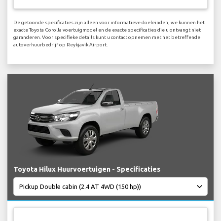
De getoonde specificaties zijn alleen voor informatieve doeleinden, we kunnen het
exacte Toyota Corolla voertuigmodel en de exacte specificaties die u ontvangt niet
garanderen. Voor specifieke details kunt u contact opnemen met het betreffende
autoverhuurbedrijf op Reykjavik Airport.
Toyota Hilux Huurvoertuigen - Specificaties