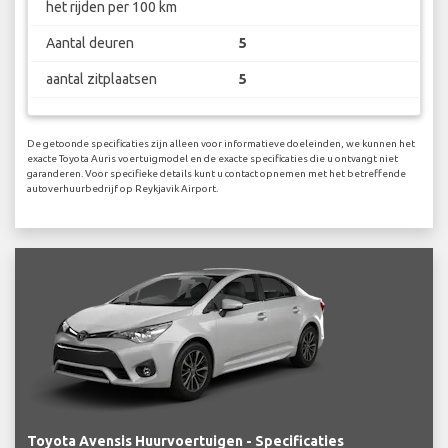
het rijden per 100 km
Aantal deuren
5
aantal zitplaatsen
5
De getoonde specificaties zijn alleen voor informatieve doeleinden, we kunnen het
exacte Toyota Auris voertuigmodel en de exacte specificaties die u ontvangt niet
garanderen. Voor specifieke details kunt u contact opnemen met het betreffende
autoverhuurbedrijf op Reykjavik Airport.
Toyota Avensis Huurvoertuigen - Specificaties