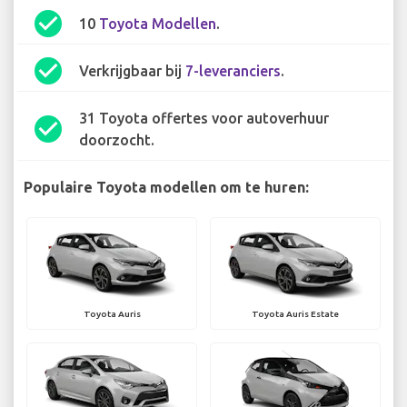
check_circle
10
Toyota Modellen
.
check_circle
Verkrijgbaar bij
7-leveranciers
.
31 Toyota offertes voor autoverhuur
check_circle
doorzocht.
Populaire Toyota modellen om te huren:
Toyota Auris
Toyota Auris Estate