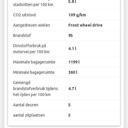
5.8 l
stadsritten per 100 km
CO2 uitstoot
109 g/km
Aangedreven wielen
Front wheel drive
Brandstof
95
Drivstofforbruk på
4.1 l
motorvei per 100 km
Maximale bagageruimte
1199 l
Minimale bagageruimte
360 l
Gemengd
brandstofverbruik tijdens
4.7 l
het rijden per 100 km
Aantal deuren
5
aantal zitplaatsen
5