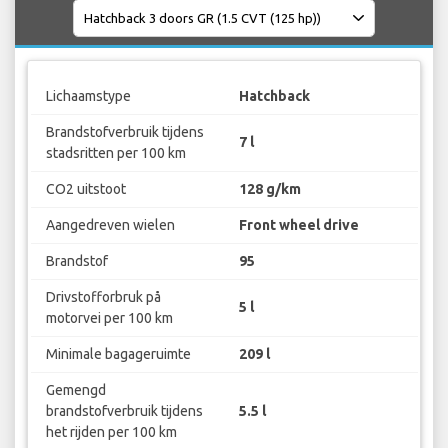
Lichaamstype
Hatchback
Brandstofverbruik tijdens
7 l
stadsritten per 100 km
CO2 uitstoot
128 g/km
Aangedreven wielen
Front wheel drive
Brandstof
95
Drivstofforbruk på
5 l
motorvei per 100 km
Minimale bagageruimte
209 l
Gemengd
brandstofverbruik tijdens
5.5 l
het rijden per 100 km