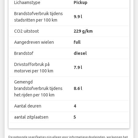
Lichaamstype
Pickup
Brandstofverbruik tijdens
9.9 l
stadsritten per 100 km
CO2 uitstoot
229 g/km
Aangedreven wielen
full
Brandstof
diesel
Drivstofforbruk på
7.9 l
motorvei per 100 km
Gemengd
brandstofverbruik tijdens
8.6 l
het rijden per 100 km
Aantal deuren
4
aantal zitplaatsen
5
De getoonde specificaties zijn alleen voor informatieve doeleinden, we kunnen het