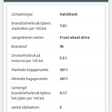
Lichaamstype
Hatchback
Brandstofverbruik tijdens
7.8 l
stadsritten per 100 km
Aangedreven wielen
Front wheel drive
Brandstof
95
Drivstofforbruk på
5.5 l
motorvei per 100 km
Maximale bagageruimte
361 l
Minimale bagageruimte
361 l
Gemengd
brandstofverbruik tijdens
6.1 l
het rijden per 100 km
aantal zitplaatsen
5