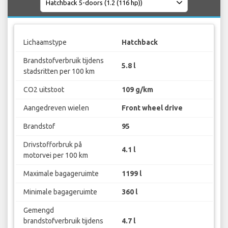
Lichaamstype
Hatchback
Brandstofverbruik tijdens
5.8 l
stadsritten per 100 km
CO2 uitstoot
109 g/km
Aangedreven wielen
Front wheel drive
Brandstof
95
Drivstofforbruk på
4.1 l
motorvei per 100 km
Maximale bagageruimte
1199 l
Minimale bagageruimte
360 l
Gemengd
brandstofverbruik tijdens
4.7 l