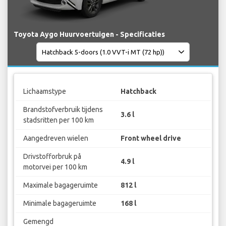
Toyota Aygo Huurvoertuigen - Specificaties
Lichaamstype
Hatchback
Brandstofverbruik tijdens
3.6 l
stadsritten per 100 km
Aangedreven wielen
Front wheel drive
Drivstofforbruk på
4.9 l
motorvei per 100 km
Maximale bagageruimte
812 l
Minimale bagageruimte
168 l
Gemengd