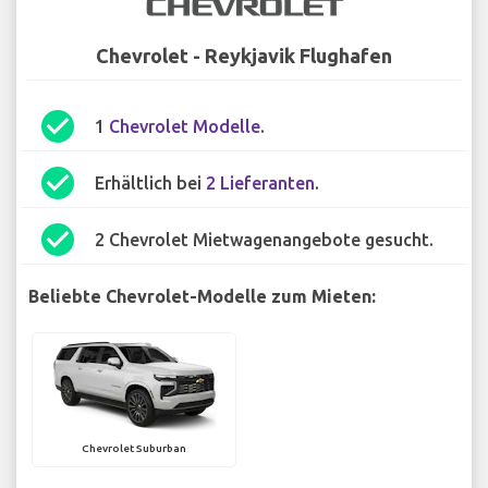
Chevrolet - Reykjavik Flughafen
check_circle
1
Chevrolet Modelle
.
check_circle
Erhältlich bei
2 Lieferanten
.
check_circle
2 Chevrolet Mietwagenangebote gesucht.
Beliebte Chevrolet-Modelle zum Mieten:
Chevrolet Suburban