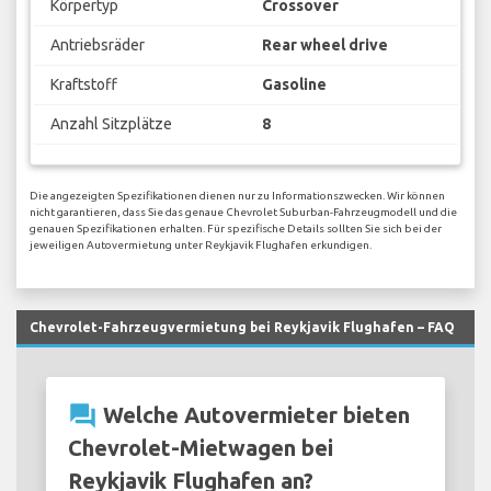
Körpertyp
Crossover
Antriebsräder
Rear wheel drive
Kraftstoff
Gasoline
Anzahl Sitzplätze
8
Die angezeigten Spezifikationen dienen nur zu Informationszwecken. Wir können
nicht garantieren, dass Sie das genaue Chevrolet Suburban-Fahrzeugmodell und die
genauen Spezifikationen erhalten. Für spezifische Details sollten Sie sich bei der
jeweiligen Autovermietung unter Reykjavik Flughafen erkundigen.
Chevrolet-Fahrzeugvermietung bei Reykjavik Flughafen – FAQ
question_answer
Welche Autovermieter bieten
Chevrolet-Mietwagen bei
Reykjavik Flughafen an?