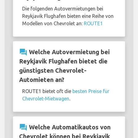
Die folgenden Autovermietungen bei
Reykjavik Flughafen bieten eine Reihe von
Modellen von Chevrolet an:
ROUTE1
question_answer
Welche Autovermietung bei
Reykjavik Flughafen bietet die
günstigsten Chevrolet-
Automieten an?
ROUTE1 bietet oft die
besten Preise für
Chevrolet-Mietwagen
.
question_answer
Welche Automatikautos von
Chevrolet können bei Reykjavik