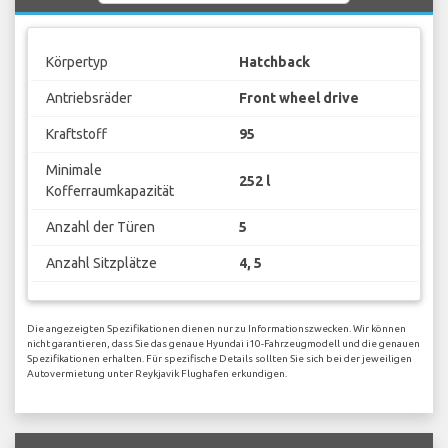
Körpertyp
Hatchback
Antriebsräder
Front wheel drive
Kraftstoff
95
Minimale
252 l
Kofferraumkapazität
Anzahl der Türen
5
Anzahl Sitzplätze
4, 5
Die angezeigten Spezifikationen dienen nur zu Informationszwecken. Wir können
nicht garantieren, dass Sie das genaue Hyundai i10-Fahrzeugmodell und die genauen
Spezifikationen erhalten. Für spezifische Details sollten Sie sich bei der jeweiligen
Autovermietung unter Reykjavik Flughafen erkundigen.