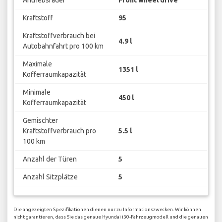
Antriebsräder
Front wheel drive
Kraftstoff
95
Kraftstoffverbrauch bei
4.9 l
Autobahnfahrt pro 100 km
Maximale
1351 l
Kofferraumkapazität
Minimale
450 l
Kofferraumkapazität
Gemischter
Kraftstoffverbrauch pro
5.5 l
100 km
Anzahl der Türen
5
Anzahl Sitzplätze
5
Die angezeigten Spezifikationen dienen nur zu Informationszwecken. Wir können
nicht garantieren, dass Sie das genaue Hyundai i30-Fahrzeugmodell und die genauen