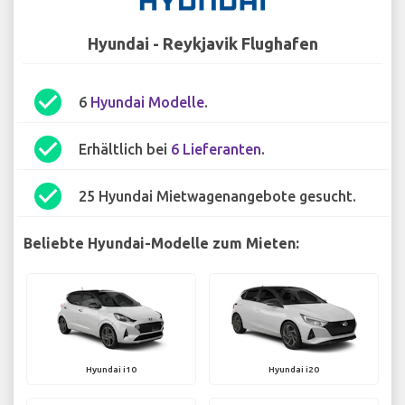
Hyundai - Reykjavik Flughafen
check_circle
6
Hyundai Modelle
.
check_circle
Erhältlich bei
6 Lieferanten
.
check_circle
25 Hyundai Mietwagenangebote gesucht.
Beliebte Hyundai-Modelle zum Mieten:
Hyundai i10
Hyundai i20