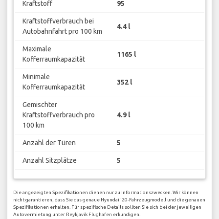
Kraftstoff
95
Kraftstoffverbrauch bei
4.4 l
Autobahnfahrt pro 100 km
Maximale
1165 l
Kofferraumkapazität
Minimale
352 l
Kofferraumkapazität
Gemischter
Kraftstoffverbrauch pro
4.9 l
100 km
Anzahl der Türen
5
Anzahl Sitzplätze
5
Die angezeigten Spezifikationen dienen nur zu Informationszwecken. Wir können
nicht garantieren, dass Sie das genaue Hyundai i20-Fahrzeugmodell und die genauen
Spezifikationen erhalten. Für spezifische Details sollten Sie sich bei der jeweiligen
Autovermietung unter Reykjavik Flughafen erkundigen.