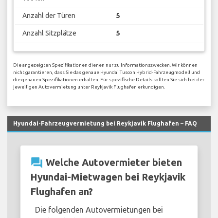
Anzahl der Türen
5
Anzahl Sitzplätze
5
Die angezeigten Spezifikationen dienen nur zu Informationszwecken. Wir können
nicht garantieren, dass Sie das genaue Hyundai Tuscon Hybrid-Fahrzeugmodell und
die genauen Spezifikationen erhalten. Für spezifische Details sollten Sie sich bei der
jeweiligen Autovermietung unter Reykjavik Flughafen erkundigen.
Hyundai-Fahrzeugvermietung bei Reykjavik Flughafen – FAQ
question_answer
Welche Autovermieter bieten
Hyundai-Mietwagen bei Reykjavik
Flughafen an?
Die folgenden Autovermietungen bei