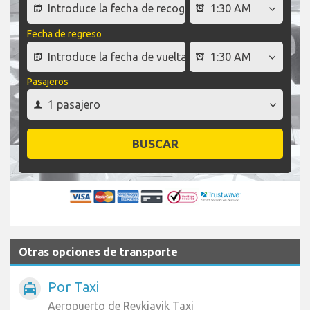
Fecha de regreso
Pasajeros
BUSCAR
Otras opciones de transporte
Por Taxi
local_taxi
Aeropuerto de Reykjavik Taxi