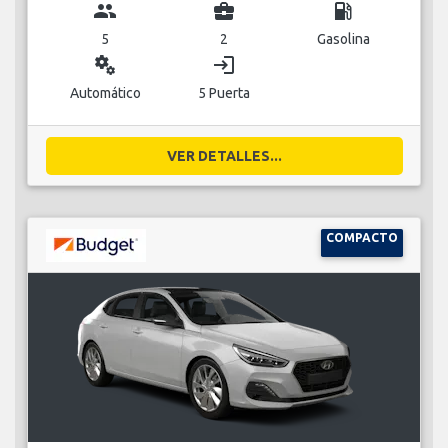
group
business_center
local_gas_station
5
2
Gasolina
miscellaneous_services
login
Automático
5 Puerta
VER DETALLES...
COMPACTO