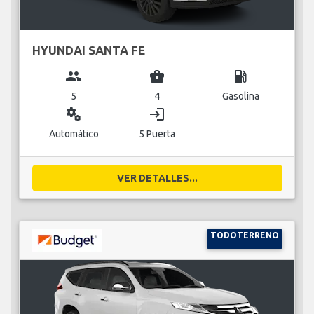
HYUNDAI SANTA FE
group
business_center
local_gas_station
5
4
Gasolina
miscellaneous_services
login
Automático
5 Puerta
VER DETALLES...
TODOTERRENO