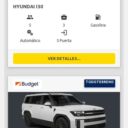
HYUNDAI I30
group
business_center
local_gas_station
5
3
Gasolina
miscellaneous_services
login
Automático
5 Puerta
VER DETALLES...
TODOTERRENO