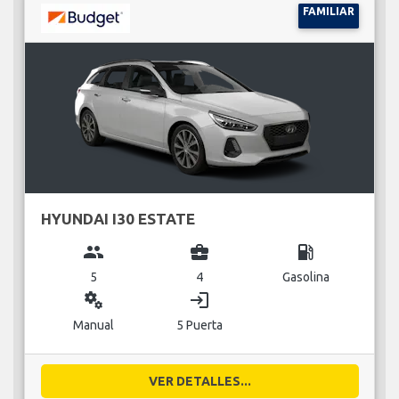
FAMILIAR
HYUNDAI I30 ESTATE
group
business_center
local_gas_station
5
4
Gasolina
miscellaneous_services
login
Manual
5 Puerta
VER DETALLES...