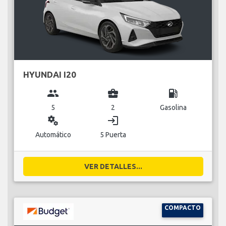
HYUNDAI I20
group
business_center
local_gas_station
5
2
Gasolina
miscellaneous_services
login
Automático
5 Puerta
VER DETALLES...
COMPACTO