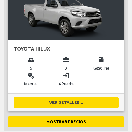
TOYOTA HILUX
group
business_center
local_gas_station
5
3
Gasolina
miscellaneous_services
login
Manual
4 Puerta
VER DETALLES...
MOSTRAR PRECIOS