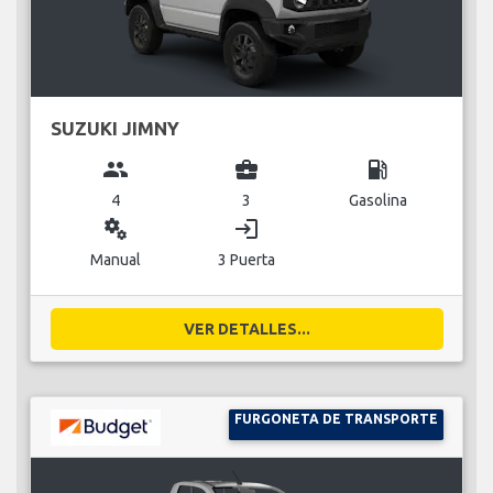
SUZUKI JIMNY
group
business_center
local_gas_station
4
3
Gasolina
miscellaneous_services
login
Manual
3 Puerta
VER DETALLES...
FURGONETA DE TRANSPORTE