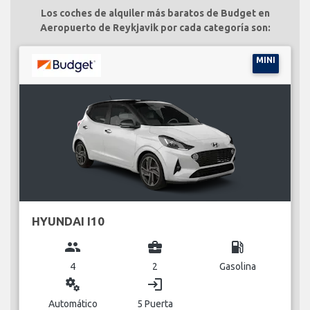
Los coches de alquiler más baratos de Budget en
Aeropuerto de Reykjavik por cada categoría son:
MINI
HYUNDAI I10
group
business_center
local_gas_station
4
2
Gasolina
miscellaneous_services
login
Automático
5 Puerta