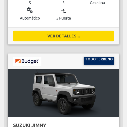
5
5
Gasolina
miscellaneous_services
login
Automático
5 Puerta
VER DETALLES...
TODOTERRENO
SUZUKI JIMNY