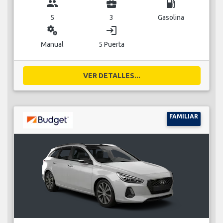
group
business_center
local_gas_station
5
3
Gasolina
miscellaneous_services
login
Manual
5 Puerta
VER DETALLES...
FAMILIAR