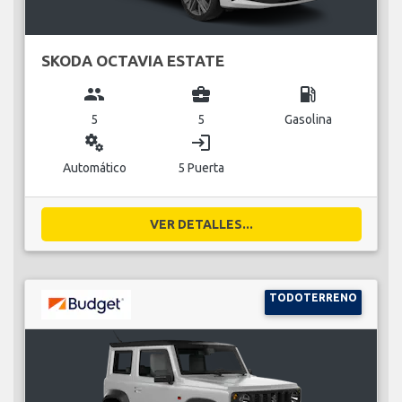
SKODA OCTAVIA ESTATE
group
business_center
local_gas_station
5
5
Gasolina
miscellaneous_services
login
Automático
5 Puerta
VER DETALLES...
TODOTERRENO