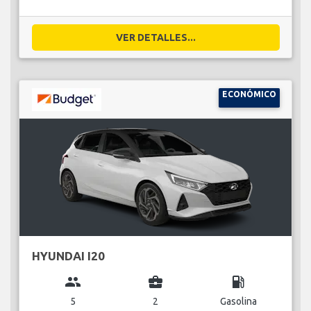
VER DETALLES...
ECONÓMICO
HYUNDAI I20
group
business_center
local_gas_station
5
2
Gasolina