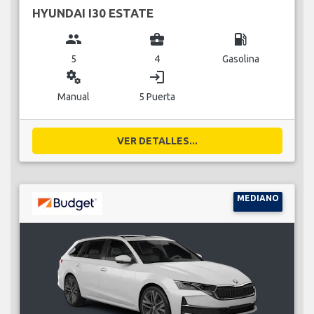
HYUNDAI I30 ESTATE
group
business_center
local_gas_station
5
4
Gasolina
miscellaneous_services
login
Manual
5 Puerta
VER DETALLES...
MEDIANO