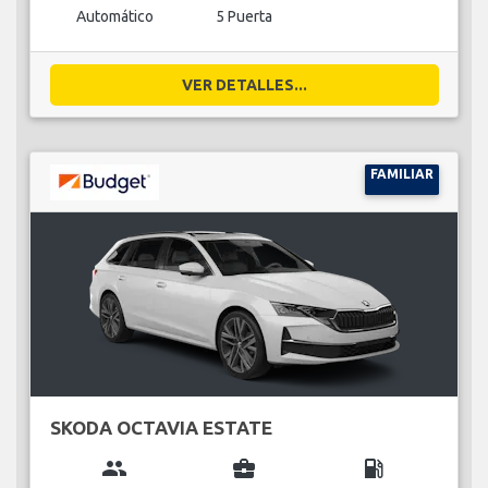
Automático
5 Puerta
VER DETALLES...
FAMILIAR
SKODA OCTAVIA ESTATE
group
business_center
local_gas_station