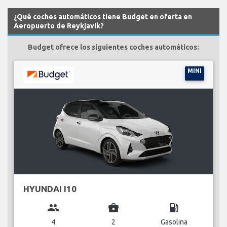
¿Qué coches automáticos tiene Budget en oferta en
Aeropuerto de Reykjavik?
Budget ofrece los siguientes coches automáticos:
MINI
HYUNDAI I10
group
business_center
local_gas_station
4
2
Gasolina