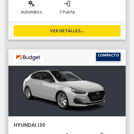
miscellaneous_services
login
Automático
5 Puerta
VER DETALLES...
COMPACTO
HYUNDAI I30