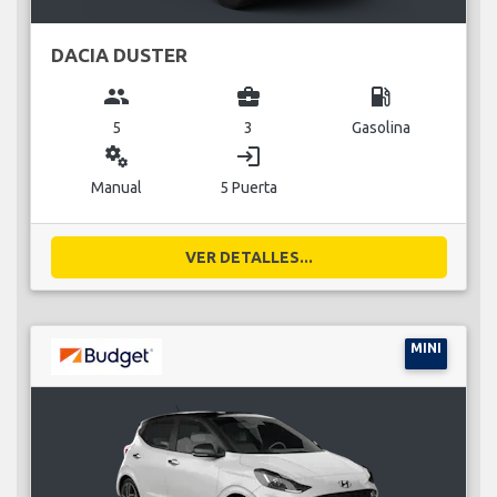
DACIA DUSTER
group
business_center
local_gas_station
5
3
Gasolina
miscellaneous_services
login
Manual
5 Puerta
VER DETALLES...
MINI