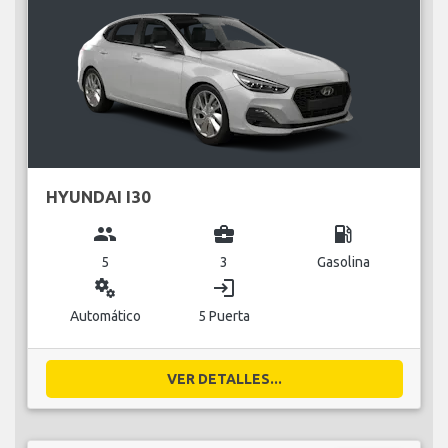
HYUNDAI I30
group
business_center
local_gas_station
5
3
Gasolina
miscellaneous_services
login
Automático
5 Puerta
VER DETALLES...