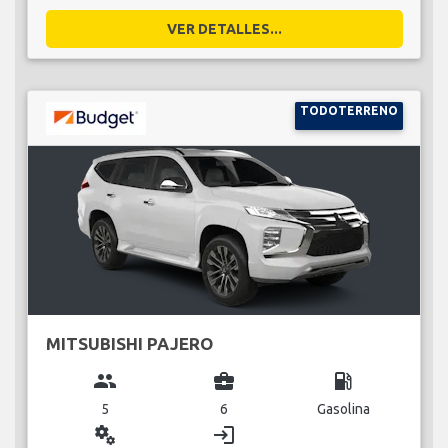
VER DETALLES...
TODOTERRENO
MITSUBISHI PAJERO
group
business_center
local_gas_station
5
6
Gasolina
miscellaneous_services
login