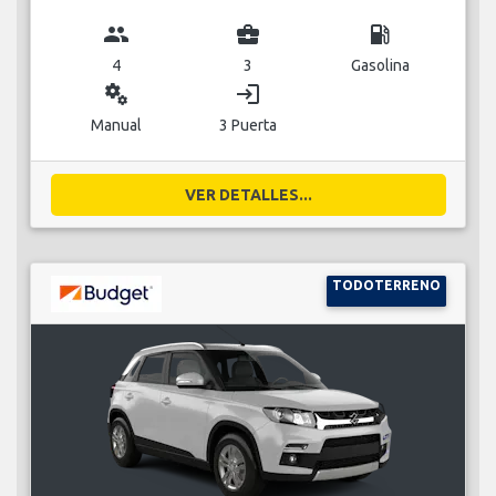
group
business_center
local_gas_station
4
3
Gasolina
miscellaneous_services
login
Manual
3 Puerta
VER DETALLES...
TODOTERRENO