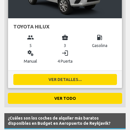
TOYOTA HILUX
group
business_center
local_gas_station
5
3
Gasolina
miscellaneous_services
login
Manual
4 Puerta
VER DETALLES...
VER TODO
¿Cuáles son los coches de alquiler más baratos
disponibles en Budget en Aeropuerto de Reykjavik?