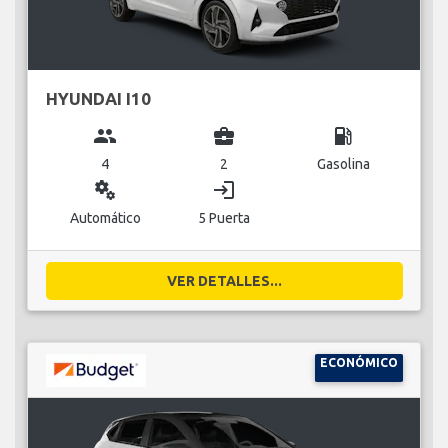
HYUNDAI I10
group
business_center
local_gas_station
4
2
Gasolina
miscellaneous_services
login
Automático
5 Puerta
VER DETALLES...
ECONÓMICO