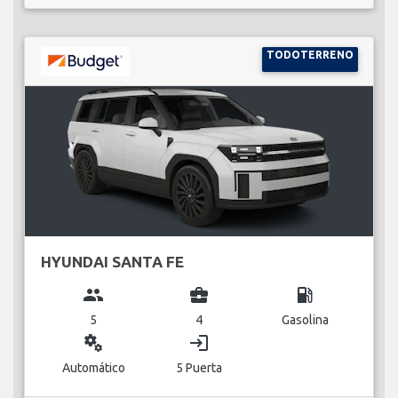
TODOTERRENO
HYUNDAI SANTA FE
group
business_center
local_gas_station
5
4
Gasolina
miscellaneous_services
login
Automático
5 Puerta