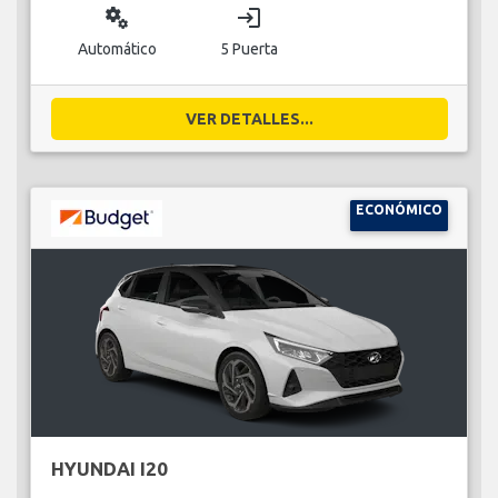
miscellaneous_services
login
Automático
5 Puerta
VER DETALLES...
ECONÓMICO
HYUNDAI I20