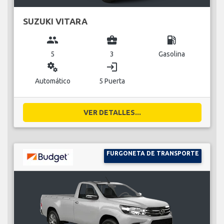
SUZUKI VITARA
group
business_center
local_gas_station
5
3
Gasolina
miscellaneous_services
login
Automático
5 Puerta
VER DETALLES...
FURGONETA DE TRANSPORTE