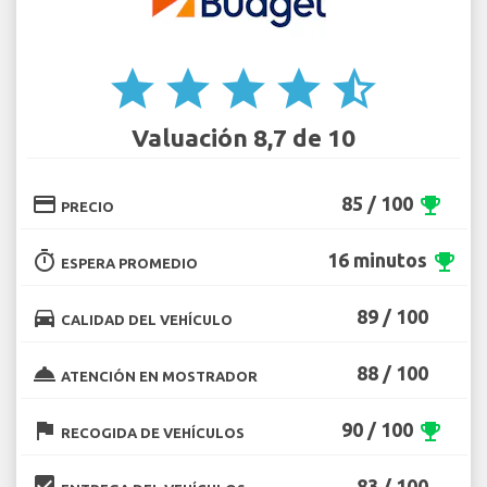
star
star
star
star
star_half
Valuación 8,7 de 10
credit_card
85 / 100
emoji_events
PRECIO
timer
16 minutos
emoji_events
ESPERA PROMEDIO
directions_car
89 / 100
CALIDAD DEL VEHÍCULO
room_service
88 / 100
ATENCIÓN EN MOSTRADOR
flag
90 / 100
emoji_events
RECOGIDA DE VEHÍCULOS
beenhere
83 / 100