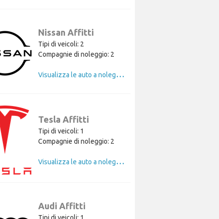
Nissan Affitti
Tipi di veicoli: 2
Compagnie di noleggio: 2
V
isualizza le auto a noleggio di Nissan
Tesla Affitti
Tipi di veicoli: 1
Compagnie di noleggio: 2
V
isualizza le auto a noleggio di Tesla
Audi Affitti
Tipi di veicoli: 1