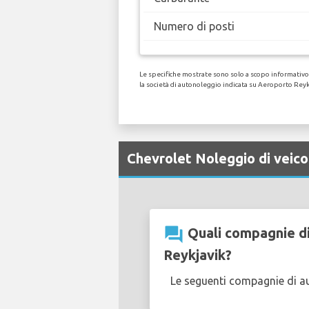
Numero di posti
Le specifiche mostrate sono solo a scopo informativo,
la società di autonoleggio indicata su Aeroporto Reyk
Chevrolet Noleggio di veico
question_answer
Quali compagnie di
Reykjavik?
Le seguenti compagnie di a