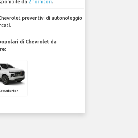
sponibile da
2 fornitori
.
Chevrolet preventivi di autonoleggio
rcati.
popolari di Chevrolet da
re:
let Suburban