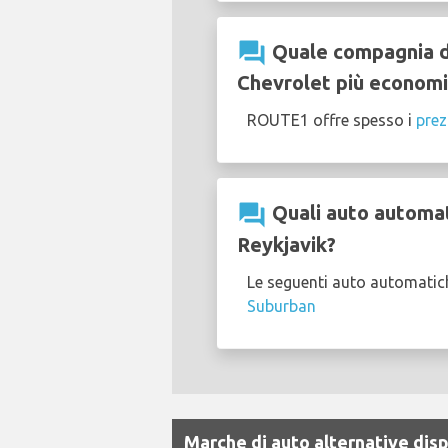
question_answer
Quale compagnia di
Chevrolet più economi
ROUTE1 offre spesso i
prez
question_answer
Quali auto automati
Reykjavik?
Le seguenti auto automatich
Suburban
Marche di auto alternative disp