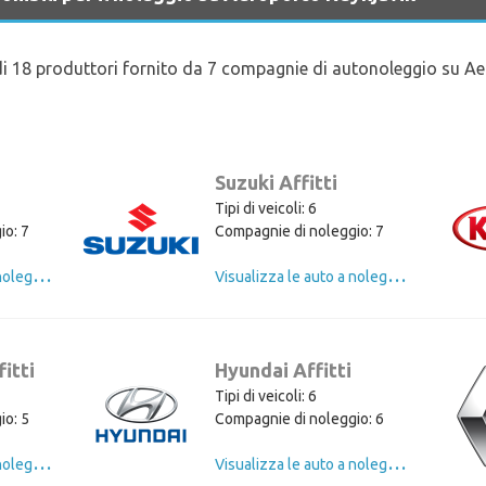
 di 18 produttori fornito da 7 compagnie di autonoleggio su Ae
Suzuki Affitti
Tipi di veicoli: 6
io: 7
Compagnie di noleggio: 7
V
isualizza le auto a noleggio di Toyota
V
isualizza le auto a noleggio di Suzuki
itti
Hyundai Affitti
Tipi di veicoli: 6
io: 5
Compagnie di noleggio: 6
V
isualizza le auto a noleggio di Volkswagen
V
isualizza le auto a noleggio di Hyundai