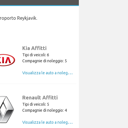
roporto Reykjavik.
Kia Affitti
Tipi di veicoli: 6
Compagnie di noleggio: 5
V
isualizza le auto a noleggio di Kia
Renault Affitti
Tipi di veicoli: 5
Compagnie di noleggio: 4
V
isualizza le auto a noleggio di Renault