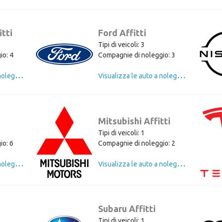
tti
Ford Affitti
Tipi di veicoli: 3
io: 4
Compagnie di noleggio: 3
V
isualizza le auto a noleggio di Land Rover
V
isualizza le auto a noleggio di Ford
Mitsubishi Affitti
Tipi di veicoli: 1
io: 6
Compagnie di noleggio: 2
V
isualizza le auto a noleggio di Skoda
V
isualizza le auto a noleggio di Mitsubishi
Subaru Affitti
Tipi di veicoli: 1