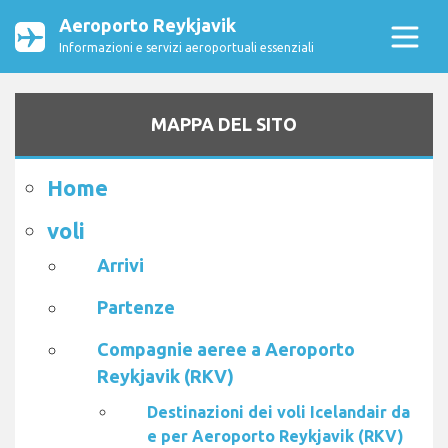
Aeroporto Reykjavik
Informazioni e servizi aeroportuali essenziali
MAPPA DEL SITO
Home
voli
Arrivi
Partenze
Compagnie aeree a Aeroporto
Reykjavik (RKV)
Destinazioni dei voli Icelandair da
e per Aeroporto Reykjavik (RKV)