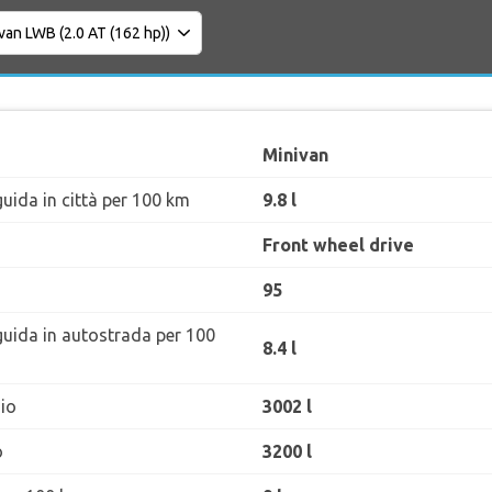
Minivan
uida in città per 100 km
9.8 l
Front wheel drive
95
guida in autostrada per 100
8.4 l
io
3002 l
o
3200 l