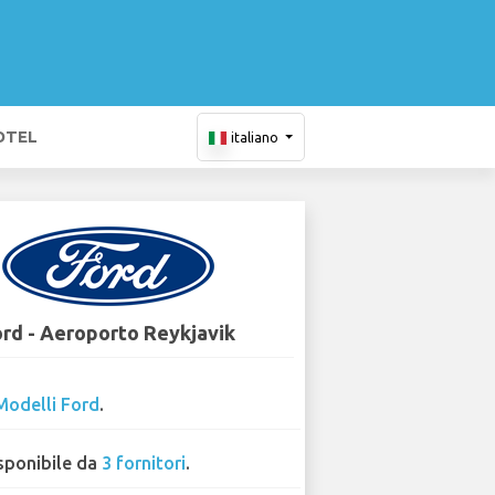
OTEL
italiano
rd - Aeroporto Reykjavik
Modelli Ford
.
sponibile da
3 fornitori
.