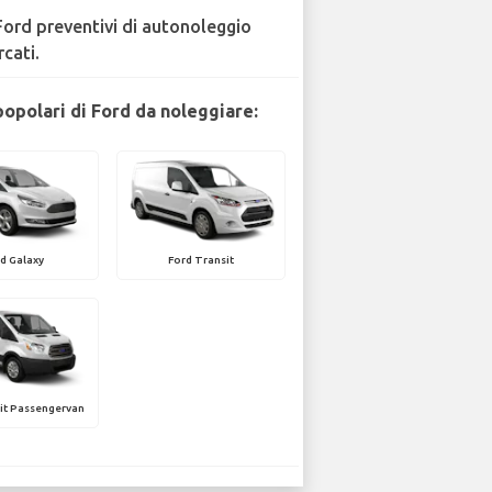
Ford preventivi di autonoleggio
rcati.
popolari di Ford da noleggiare:
d Galaxy
Ford Transit
it Passengervan