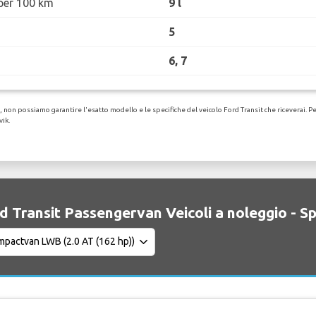
per 100 km
9 l
5
6, 7
non possiamo garantire l'esatto modello e le specifiche del veicolo Ford Transit che riceverai. Per 
vik.
d Transit Passengervan Veicoli a noleggio - S