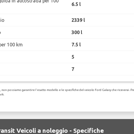
guida in autostrada per 100
6.5 l
io
2339 l
o
300 l
per 100 km
7.5 l
5
7
non possiamo garantire l'esatto modello e le specifiche del veicolo Ford Galaxy che riceverai. Per d
vik.
ansit Veicoli a noleggio - Specifiche