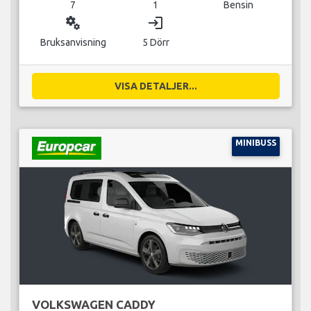
7
1
Bensin
miscellaneous_services
login
Bruksanvisning
5 Dörr
VISA DETALJER...
MINIBUSS
VOLKSWAGEN CADDY