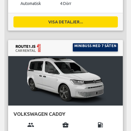
Automatisk
4 Dörr
VISA DETALJER...
MINIBUSS MED 7 SÄTEN
VOLKSWAGEN CADDY
group
business_center
local_gas_station