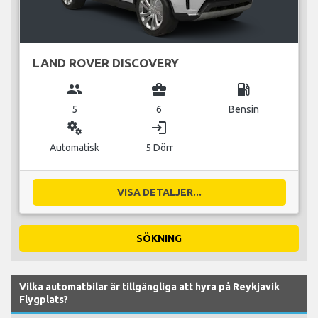
LAND ROVER DISCOVERY
group
business_center
local_gas_station
5
6
Bensin
miscellaneous_services
login
Automatisk
5 Dörr
VISA DETALJER...
SÖKNING
Vilka automatbilar är tillgängliga att hyra på Reykjavik
Flygplats?