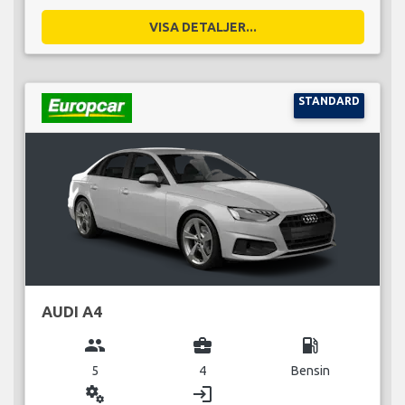
VISA DETALJER...
STANDARD
AUDI A4
group
business_center
local_gas_station
5
4
Bensin
miscellaneous_services
login