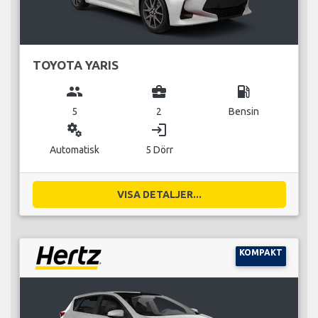
TOYOTA YARIS
group
business_center
local_gas_station
5
2
Bensin
miscellaneous_services
login
Automatisk
5 Dörr
VISA DETALJER...
KOMPAKT