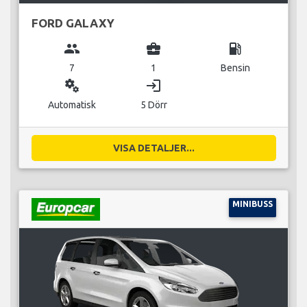
FORD GALAXY
group
business_center
local_gas_station
7
1
Bensin
miscellaneous_services
login
Automatisk
5 Dörr
VISA DETALJER...
MINIBUSS