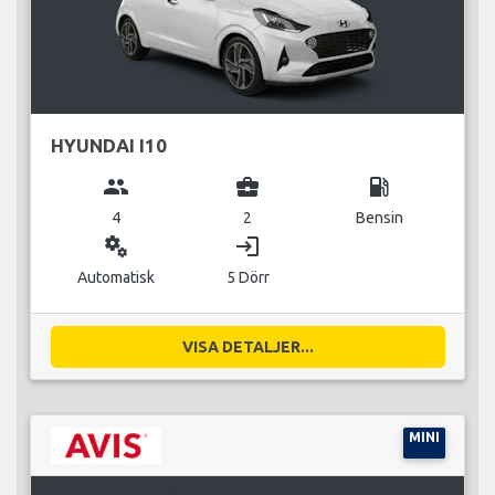
HYUNDAI I10
group
business_center
local_gas_station
4
2
Bensin
miscellaneous_services
login
Automatisk
5 Dörr
VISA DETALJER...
MINI