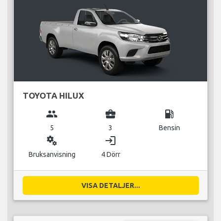
TOYOTA HILUX
group
business_center
local_gas_station
5
3
Bensin
miscellaneous_services
login
Bruksanvisning
4 Dörr
VISA DETALJER...