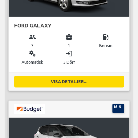
FORD GALAXY
group
business_center
local_gas_station
7
1
Bensin
miscellaneous_services
login
Automatisk
5 Dörr
VISA DETALJER...
MINI