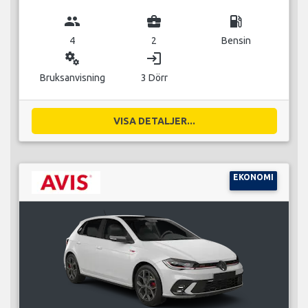
group
business_center
local_gas_station
4
2
Bensin
miscellaneous_services
login
Bruksanvisning
3 Dörr
VISA DETALJER...
EKONOMI