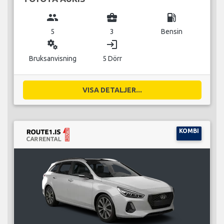
group
business_center
local_gas_station
5
3
Bensin
miscellaneous_services
login
Bruksanvisning
5 Dörr
VISA DETALJER...
KOMBI