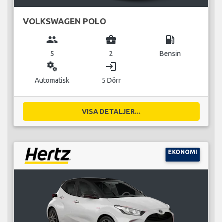
VOLKSWAGEN POLO
group
business_center
local_gas_station
5
2
Bensin
miscellaneous_services
login
Automatisk
5 Dörr
VISA DETALJER...
EKONOMI