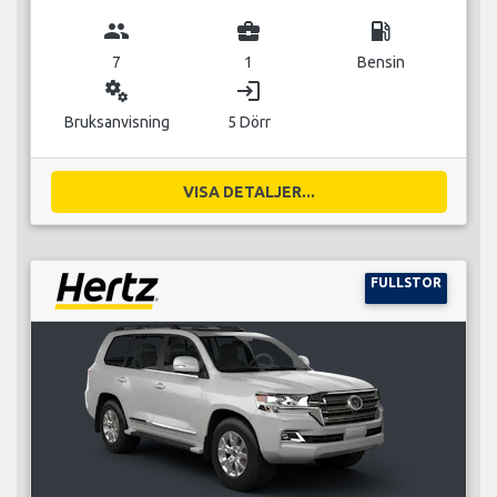
group
business_center
local_gas_station
7
1
Bensin
miscellaneous_services
login
Bruksanvisning
5 Dörr
VISA DETALJER...
FULLSTOR