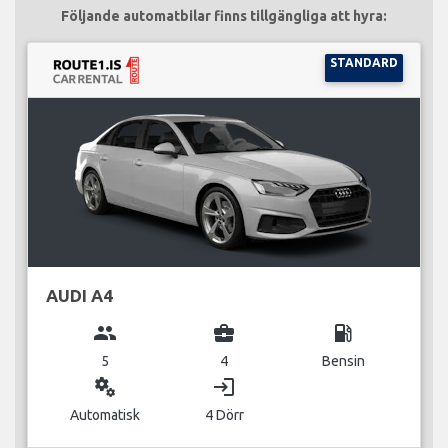
Följande automatbilar finns tillgängliga att hyra:
STANDARD
AUDI A4
group
business_center
local_gas_station
5
4
Bensin
miscellaneous_services
login
Automatisk
4 Dörr