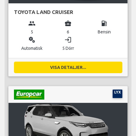
TOYOTA LAND CRUISER
group
business_center
local_gas_station
5
6
Bensin
miscellaneous_services
login
Automatisk
5 Dörr
VISA DETALJER...
LYX