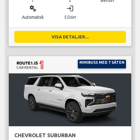
7
2
Bensin
miscellaneous_services
login
Automatisk
5 Dörr
VISA DETALJER...
MINIBUSS MED 7 SÄTEN
CHEVROLET SUBURBAN