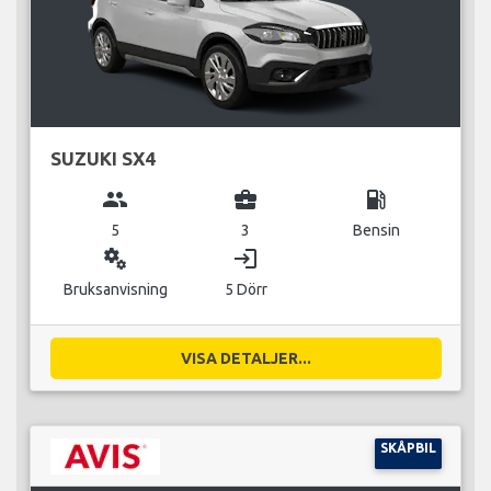
SUZUKI SX4
group
business_center
local_gas_station
5
3
Bensin
miscellaneous_services
login
Bruksanvisning
5 Dörr
VISA DETALJER...
SKÅPBIL