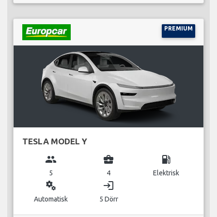
PREMIUM
TESLA MODEL Y
group
business_center
local_gas_station
5
4
Elektrisk
miscellaneous_services
login
Automatisk
5 Dörr