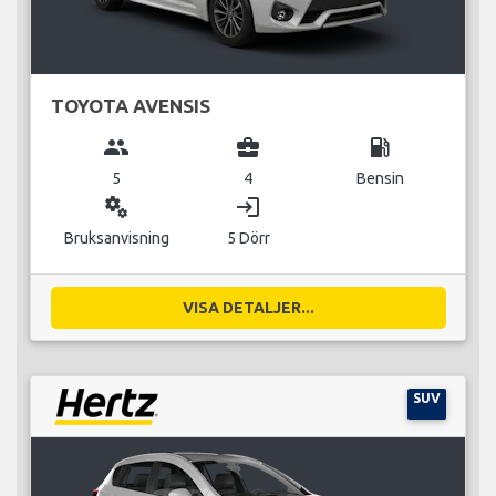
TOYOTA AVENSIS
group
business_center
local_gas_station
5
4
Bensin
miscellaneous_services
login
Bruksanvisning
5 Dörr
VISA DETALJER...
SUV