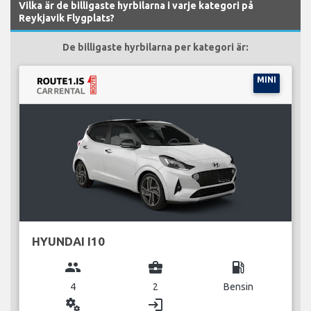
Vilka är de billigaste hyrbilarna i varje kategori på
Reykjavik Flygplats?
De billigaste hyrbilarna per kategori är:
MINI
HYUNDAI I10
group
business_center
local_gas_station
4
2
Bensin
miscellaneous_services
login