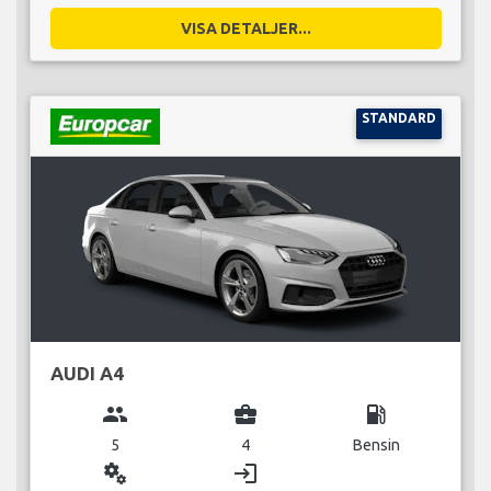
VISA DETALJER...
STANDARD
AUDI A4
group
business_center
local_gas_station
5
4
Bensin
miscellaneous_services
login