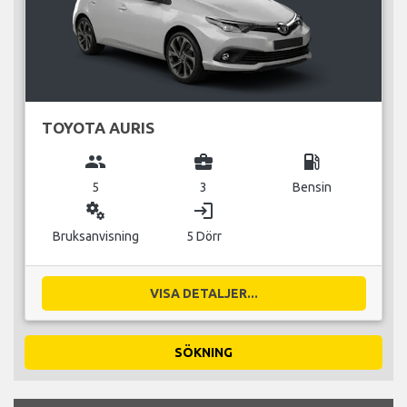
TOYOTA AURIS
group
business_center
local_gas_station
5
3
Bensin
miscellaneous_services
login
Bruksanvisning
5 Dörr
VISA DETALJER...
SÖKNING