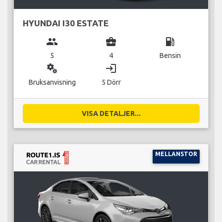
HYUNDAI I30 ESTATE
group
business_center
local_gas_station
5
4
Bensin
miscellaneous_services
login
Bruksanvisning
5 Dörr
VISA DETALJER...
MELLANSTOR