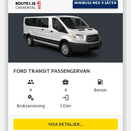
MINIBUSS MED 9 SÄTEN
FORD TRANSIT PASSENGERVAN
group
business_center
local_gas_station
9
4
Bensin
miscellaneous_services
login
Bruksanvisning
5 Dörr
VISA DETALJER...