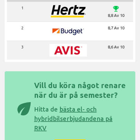
emoji_events
1
8,8 Av 10
2
8,7 Av 10
3
8,6 Av 10
Vill du köra något renare
när du är på semester?
eco
Hitta de
bästa el- och
hybridbilserbjudandena på
RKV