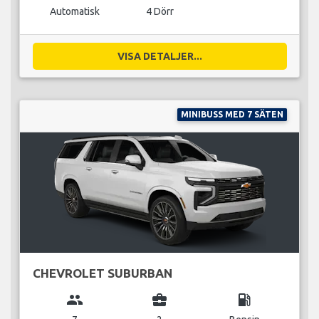
Automatisk
4 Dörr
VISA DETALJER...
MINIBUSS MED 7 SÄTEN
CHEVROLET SUBURBAN
group
business_center
local_gas_station