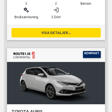
5
2
Bensin
miscellaneous_services
login
Bruksanvisning
5 Dörr
VISA DETALJER...
KOMPAKT
TOYOTA AURIS