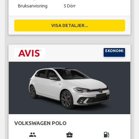
Bruksanvisning
5 Dörr
VISA DETALJER...
EKONOMI
VOLKSWAGEN POLO
group
business_center
local_gas_station