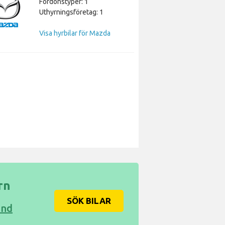
Fordonstyper: 1
Uthyrningsföretag: 1
Visa hyrbilar för Mazda
rn
SÖK BILAR
and