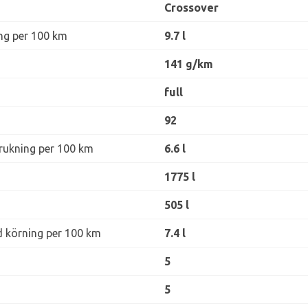
Crossover
ng per 100 km
9.7 l
141 g/km
full
92
rukning per 100 km
6.6 l
1775 l
505 l
d körning per 100 km
7.4 l
5
5