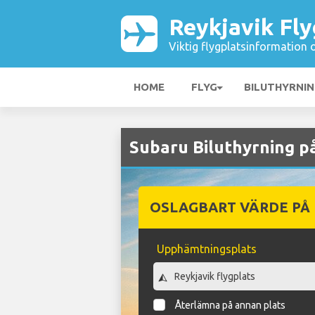
Reykjavik Fly
Viktig flygplatsinformation 
HOME
FLYG
BILUTHYRNI
Subaru Biluthyrning på
OSLAGBART VÄRDE PÅ
Upphämtningsplats
Återlämna på annan plats