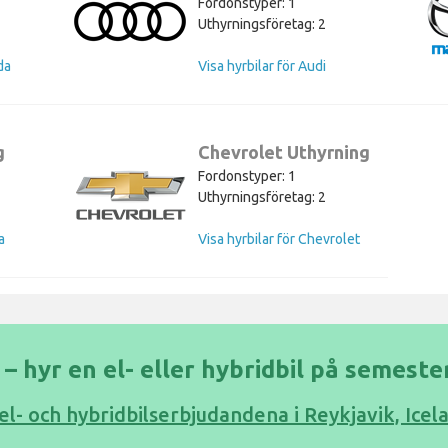
Fordonstyper: 1
Uthyrningsföretag: 2
da
Visa hyrbilar för Audi
g
Chevrolet Uthyrning
Fordonstyper: 1
Uthyrningsföretag: 2
a
Visa hyrbilar för Chevrolet
 – hyr en el- eller hybridbil på semeste
 el- och hybridbilserbjudandena i Reykjavik, Icel