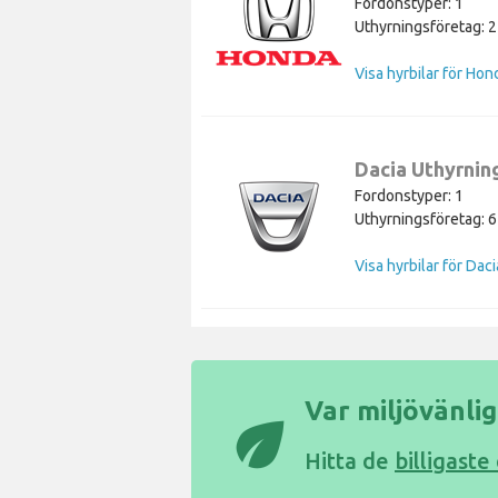
Fordonstyper: 1
Uthyrningsföretag: 2
Visa hyrbilar för Hon
Dacia Uthyrnin
Fordonstyper: 1
Uthyrningsföretag: 6
Visa hyrbilar för Daci
Var miljövänlig
eco
Hitta de
billigaste