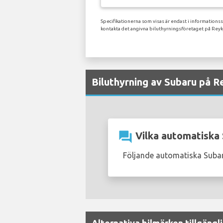
Specifikationerna som visas är endast i informations
kontakta det angivna biluthyrningsföretaget på Reykj
Biluthyrning av Subaru på Re
question_answer
Vilka automatiska S
Följande automatiska Subaru
Alternativa bilmärken tillgängl