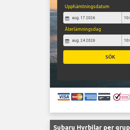
Upphämtningsdatum
Återlämningsdag
SÖK
Subaru Hyrbilar per grup