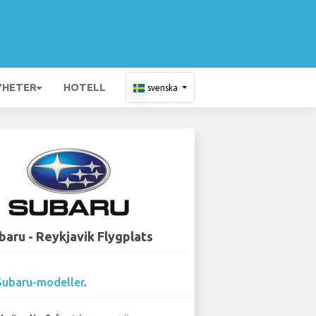
YHETER
HOTELL
svenska
baru - Reykjavik Flygplats
Subaru-modeller
.