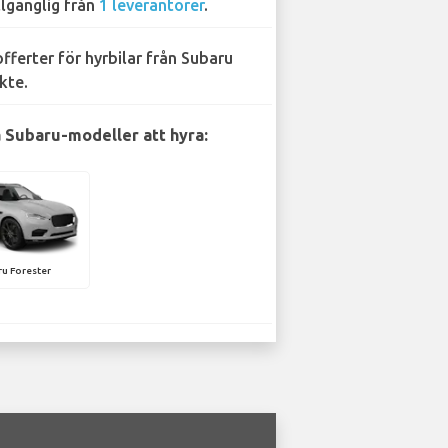
llgänglig från
1 leverantörer
.
offerter för hyrbilar från Subaru
kte.
 Subaru-modeller att hyra:
u Forester