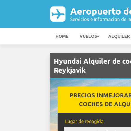
Aeropuerto d
Servicios e Información de i
HOME
VUELOS
ALQUILER
Hyundai Alquiler de c
Reykjavik
PRECIOS INMEJORA
COCHES DE ALQU
Lugar de recogida