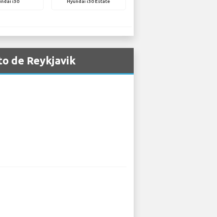
ndai i30
Hyundai i30 Estate
to de Reykjavik