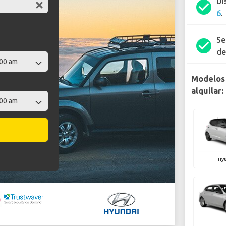
Di
check_circle
6
.
Se
check_circle
de
Modelos 
alquilar:
Hyu