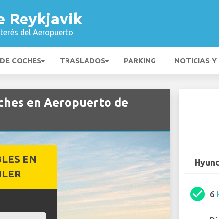
e Reykjavik
nterés del Aeropuerto
 DE COCHES
TRASLADOS
PARKING
NOTICIAS Y
oches en Aeropuerto de
BLES EN
Hyund
ILER
check_circle
6