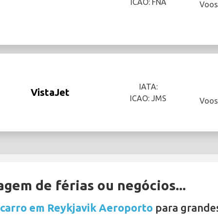
ICAO: FNA
Voos
IATA:
VistaJet
ICAO: JMS
Voos
gem de férias ou negócios...
 carro em Reykjavik Aeroporto
para grande