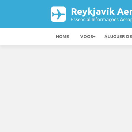
Reykjavik Ae
Essencial Informações Aerop
HOME
VOOS
ALUGUER D