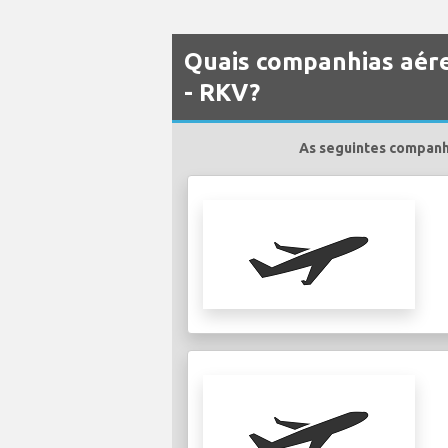
Quais companhias aére
- RKV?
As seguintes companhi