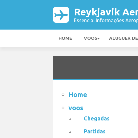
Reykjavik Ae
Essencial Informações Aerop
HOME
VOOS
ALUGUER D
Home
voos
Chegadas
Partidas