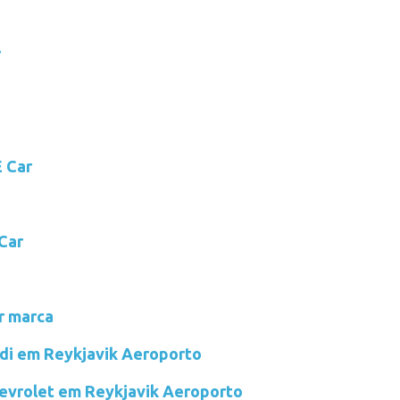
r
 Car
Car
r marca
udi em Reykjavik Aeroporto
hevrolet em Reykjavik Aeroporto