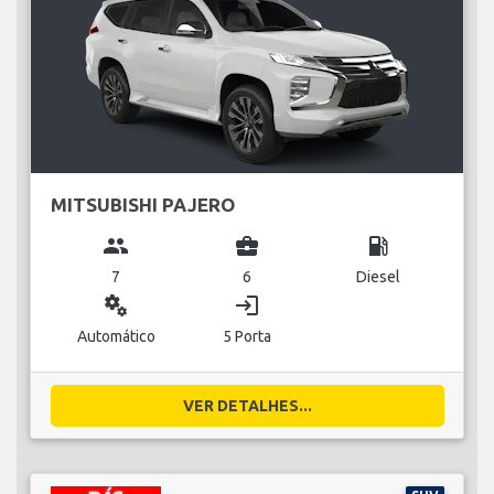
MITSUBISHI PAJERO
group
business_center
local_gas_station
7
6
Diesel
miscellaneous_services
login
Automático
5 Porta
VER DETALHES...