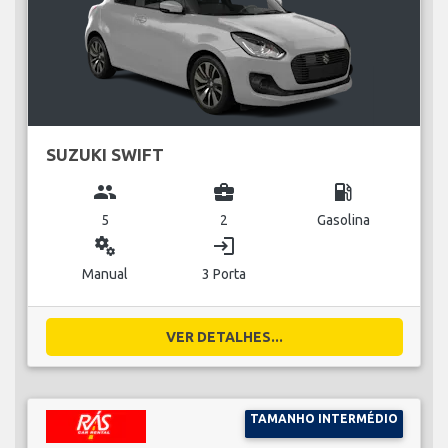
SUZUKI SWIFT
group
business_center
local_gas_station
5
2
Gasolina
miscellaneous_services
login
Manual
3 Porta
VER DETALHES...
TAMANHO INTERMÉDIO