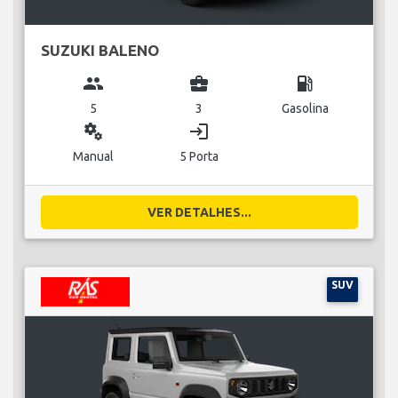
SUZUKI BALENO
group
business_center
local_gas_station
5
3
Gasolina
miscellaneous_services
login
Manual
5 Porta
VER DETALHES...
SUV