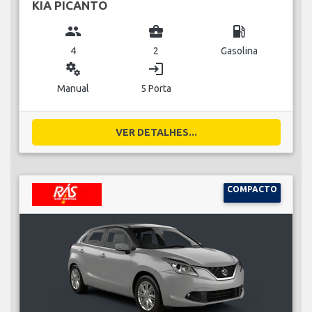
KIA PICANTO
group
business_center
local_gas_station
4
2
Gasolina
miscellaneous_services
login
Manual
5 Porta
VER DETALHES...
COMPACTO