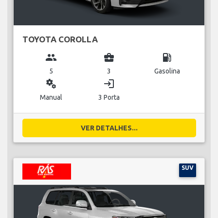
TOYOTA COROLLA
group
business_center
local_gas_station
5
3
Gasolina
miscellaneous_services
login
Manual
3 Porta
VER DETALHES...
SUV