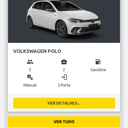
VOLKSWAGEN POLO
group
business_center
local_gas_station
5
2
Gasolina
miscellaneous_services
login
Manual
5 Porta
VER DETALHES...
VER TUDO