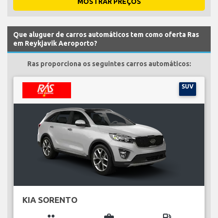
MOSTRAR PREÇOS
Que aluguer de carros automáticos tem como oferta Ras
em Reykjavik Aeroporto?
Ras proporciona os seguintes carros automáticos:
SUV
KIA SORENTO
group
business_center
local_gas_station