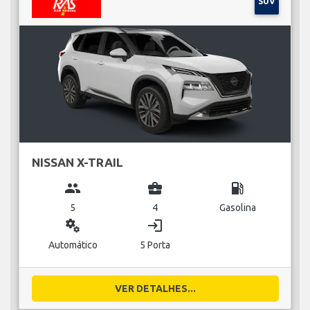
SUV
NISSAN X-TRAIL
group
business_center
local_gas_station
5
4
Gasolina
miscellaneous_services
login
Automático
5 Porta
VER DETALHES...