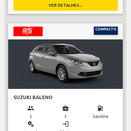
VER DETALHES...
COMPACTO
SUZUKI BALENO
group
business_center
local_gas_station
5
3
Gasolina
miscellaneous_services
login