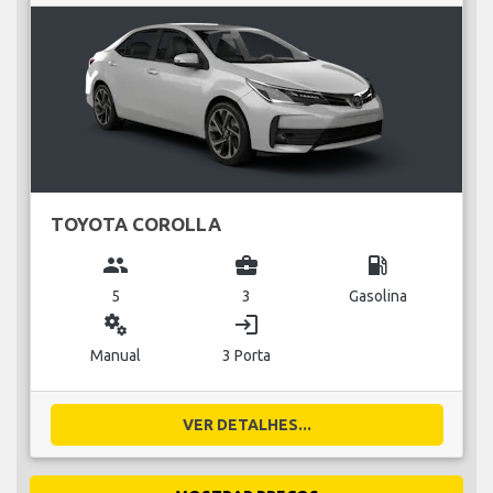
TOYOTA COROLLA
group
business_center
local_gas_station
5
3
Gasolina
miscellaneous_services
login
Manual
3 Porta
VER DETALHES...