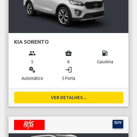
KIA SORENTO
group
business_center
local_gas_station
5
6
Gasolina
miscellaneous_services
login
Automático
5 Porta
VER DETALHES...
SUV