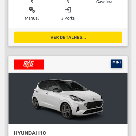
5
3
Gasolina
miscellaneous_services
login
Manual
3 Porta
VER DETALHES...
MINI
HYUNDAI I10