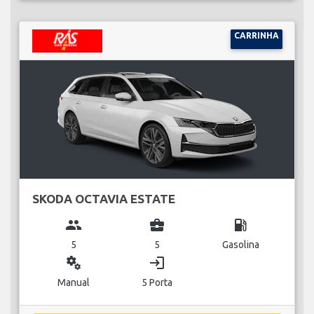
CARRINHA
SKODA OCTAVIA ESTATE
group
business_center
local_gas_station
5
5
Gasolina
miscellaneous_services
login
Manual
5 Porta