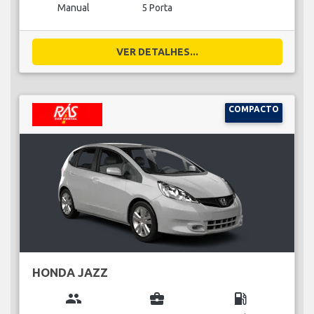
Manual
5 Porta
VER DETALHES...
COMPACTO
HONDA JAZZ
group
business_center
local_gas_station