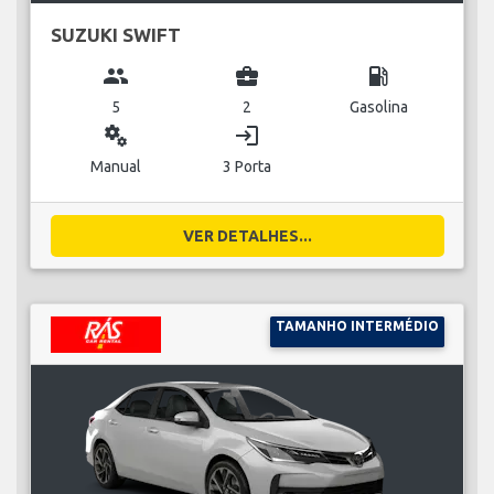
SUZUKI SWIFT
group
business_center
local_gas_station
5
2
Gasolina
miscellaneous_services
login
Manual
3 Porta
VER DETALHES...
TAMANHO INTERMÉDIO