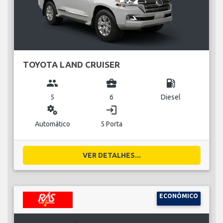
TOYOTA LAND CRUISER
group
business_center
local_gas_station
5
6
Diesel
miscellaneous_services
login
Automático
5 Porta
VER DETALHES...
ECONÓMICO