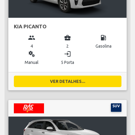
KIA PICANTO
group
business_center
local_gas_station
4
2
Gasolina
miscellaneous_services
login
Manual
5 Porta
VER DETALHES...
SUV