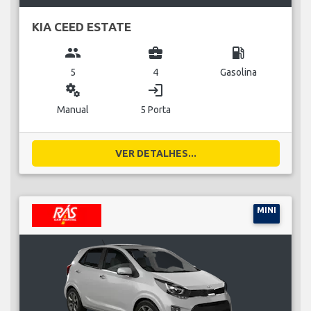
KIA CEED ESTATE
group
business_center
local_gas_station
5
4
Gasolina
miscellaneous_services
login
Manual
5 Porta
VER DETALHES...
MINI