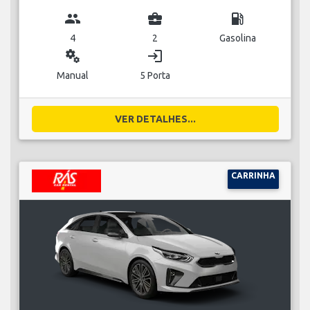
group
business_center
local_gas_station
4
2
Gasolina
miscellaneous_services
login
Manual
5 Porta
VER DETALHES...
CARRINHA