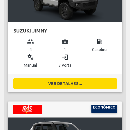
SUZUKI JIMNY
group
business_center
local_gas_station
4
1
Gasolina
miscellaneous_services
login
Manual
3 Porta
VER DETALHES...
ECONÓMICO