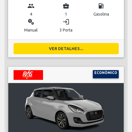
group
business_center
local_gas_station
4
1
Gasolina
miscellaneous_services
login
Manual
3 Porta
VER DETALHES...
ECONÓMICO