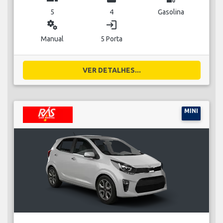
5
4
Gasolina
miscellaneous_services
login
Manual
5 Porta
VER DETALHES...
MINI