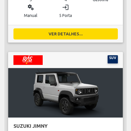
miscellaneous_services
login
Manual
5 Porta
VER DETALHES...
SUV
SUZUKI JIMNY