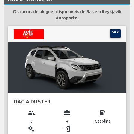
Os carros de aluguer disponíveis de Ras em Reykjavik
Aeroporto:
SUV
DACIA DUSTER
group
business_center
local_gas_station
5
4
Gasolina
miscellaneous_services
login