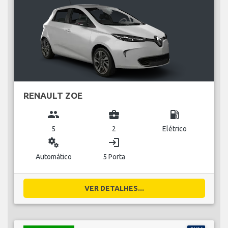
RENAULT ZOE
group
business_center
local_gas_station
5
2
Elétrico
miscellaneous_services
login
Automático
5 Porta
VER DETALHES...