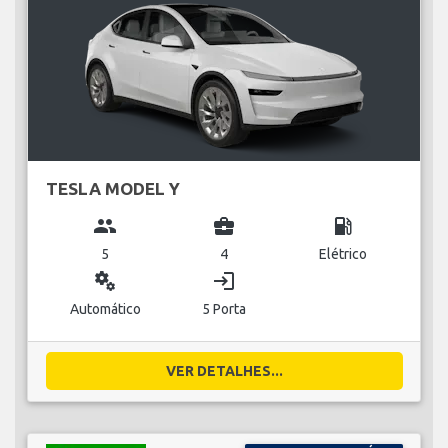
TESLA MODEL Y
group
business_center
local_gas_station
5
4
Elétrico
miscellaneous_services
login
Automático
5 Porta
VER DETALHES...