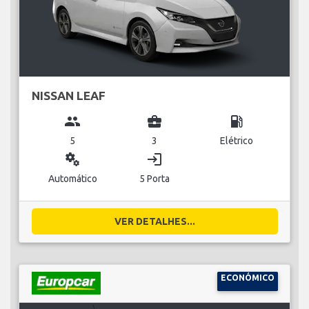
NISSAN LEAF
group
business_center
local_gas_station
5
3
Elétrico
miscellaneous_services
login
Automático
5 Porta
VER DETALHES...
ECONÓMICO