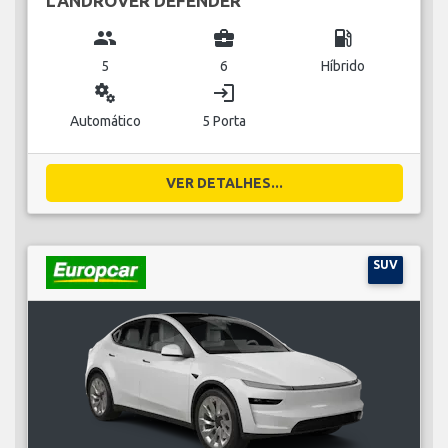
LANDROVER DEFENDER
group
business_center
local_gas_station
5
6
Híbrido
miscellaneous_services
login
Automático
5 Porta
VER DETALHES...
SUV