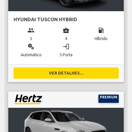
HYUNDAI TUSCON HYBRID
group
business_center
local_gas_station
5
4
Híbrido
miscellaneous_services
login
Automático
5 Porta
VER DETALHES...
PREMIUM