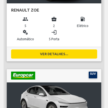
RENAULT ZOE
group
business_center
local_gas_station
5
2
Elétrico
miscellaneous_services
login
Automático
5 Porta
VER DETALHES...
SUV