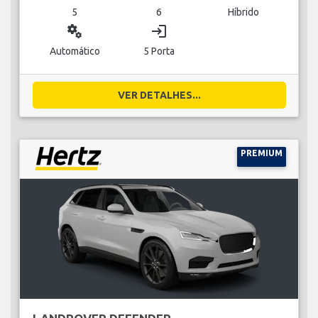
5
6
Híbrido
miscellaneous_services
login
Automático
5 Porta
VER DETALHES...
PREMIUM