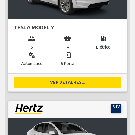
TESLA MODEL Y
group
business_center
local_gas_station
5
4
Elétrico
miscellaneous_services
login
Automático
5 Porta
VER DETALHES...
SUV