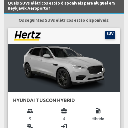
Quais SUVs elétricos estão disponíveis para aluguel em
Reykjavik Aeroporto?
Os seguintes SUVs elétricos estão disponíveis:
SUV
HYUNDAI TUSCON HYBRID
group
business_center
local_gas_station
5
4
Híbrido
miscellaneous_services
login