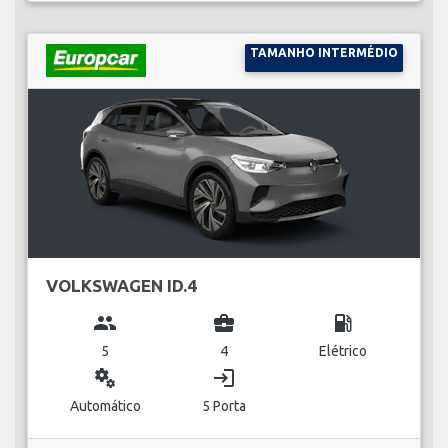
TAMANHO INTERMÉDIO
VOLKSWAGEN ID.4
group
business_center
local_gas_station
5
4
Elétrico
miscellaneous_services
login
Automático
5 Porta