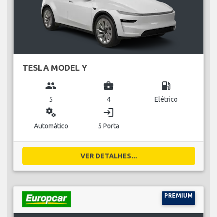
TESLA MODEL Y
group
business_center
local_gas_station
5
4
Elétrico
miscellaneous_services
login
Automático
5 Porta
VER DETALHES...
PREMIUM