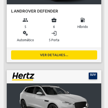
LANDROVER DEFENDER
group
business_center
local_gas_station
5
6
Híbrido
miscellaneous_services
login
Automático
5 Porta
VER DETALHES...
SUV