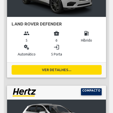
LAND ROVER DEFENDER
group
business_center
local_gas_station
5
6
Híbrido
miscellaneous_services
login
Automático
5 Porta
VER DETALHES...
COMPACTO