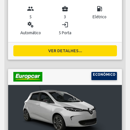
group
business_center
local_gas_station
5
3
Elétrico
miscellaneous_services
login
Automático
5 Porta
VER DETALHES...
ECONÓMICO