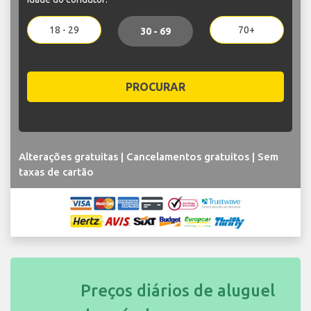
18 - 29
70+
30 - 69
PROCURAR
Alterações gratuitas | Cancelamentos gratuitos | Sem
taxas de cartão
Preços diários de aluguel