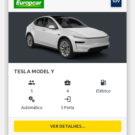
SUV
TESLA MODEL Y
group
business_center
local_gas_station
5
4
Elétrico
miscellaneous_services
login
Automático
5 Porta
VER DETALHES...