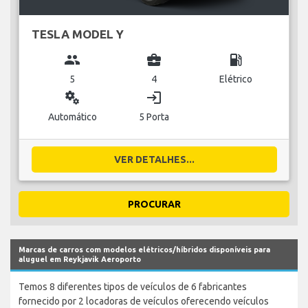
TESLA MODEL Y
group
business_center
local_gas_station
5
4
Elétrico
miscellaneous_services
login
Automático
5 Porta
VER DETALHES...
PROCURAR
Marcas de carros com modelos elétricos/híbridos disponíveis para
aluguel em Reykjavik Aeroporto
Temos 8 diferentes tipos de veículos de 6 fabricantes
fornecido por 2 locadoras de veículos oferecendo veículos