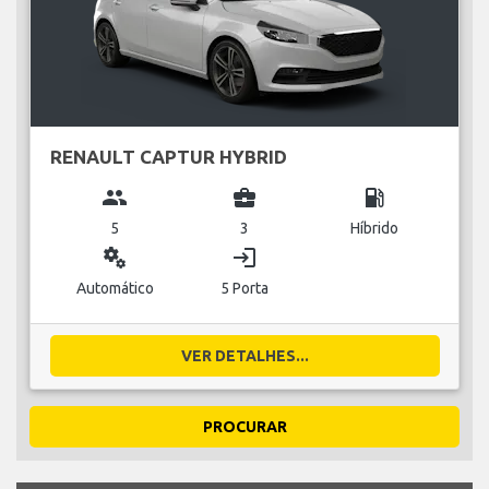
RENAULT CAPTUR HYBRID
group
business_center
local_gas_station
5
3
Híbrido
miscellaneous_services
login
Automático
5 Porta
VER DETALHES...
PROCURAR