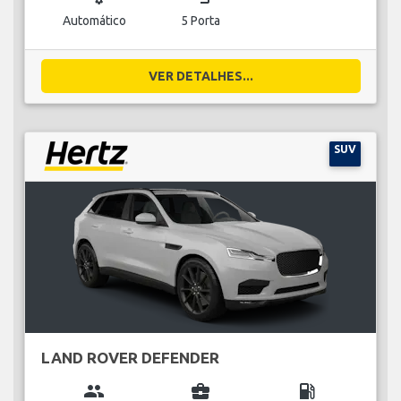
Automático
5 Porta
VER DETALHES...
SUV
LAND ROVER DEFENDER
group
business_center
local_gas_station