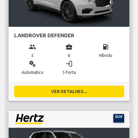
LANDROVER DEFENDER
group
business_center
local_gas_station
5
6
Híbrido
miscellaneous_services
login
Automático
5 Porta
VER DETALHES...
SUV