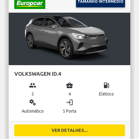
TAMANHO INTERMÉDIO
VOLKSWAGEN ID.4
group
business_center
local_gas_station
5
4
Elétrico
miscellaneous_services
login
Automático
5 Porta
VER DETALHES...