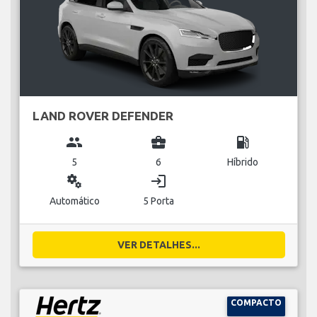
LAND ROVER DEFENDER
group
business_center
local_gas_station
5
6
Híbrido
miscellaneous_services
login
Automático
5 Porta
VER DETALHES...
COMPACTO