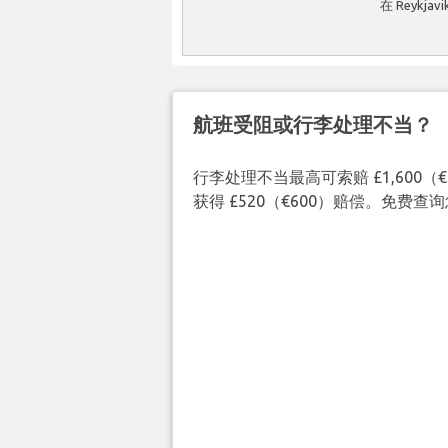
在 Reykj
航班受阻或行李处理不当？
行李处理不当最高可索赔 £1,600
获得 £520（€600）赔偿。免费