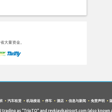
省大量资金。
班
汽车租赁
机场接送
停车
酒店
信息与新闻
免责声明
ading as "TripTQ" and reykjavikairport.com (also known a