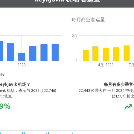
每月商业客运量
5万
0
2020
4月, 2023
7月
间段
kjavik 机场？
每月有多少乘客使用
vik 机场，表示与 2022 (332,746)
22,443 位乘客在 一月 2024 中使
 的 增加。
(21,984) 
99%
trending_up