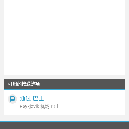
可用的接送选项
通过 巴士
directions_bus
Reykjavik 机场 巴士