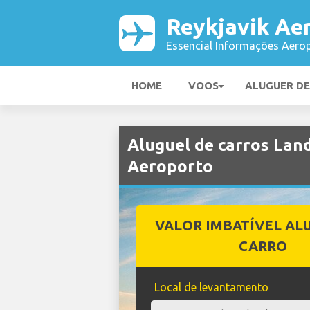
Reykjavik Ae
Essencial Informações Aerop
HOME
VOOS
ALUGUER D
Aluguel de carros Lan
Aeroporto
VALOR IMBATÍVEL AL
CARRO
Local de levantamento