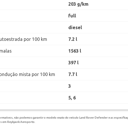
203 g/km
full
diesel
utoestrada por 100 km
7.2 l
malas
1563 l
397 l
ondução mista por 100 km
7.7 l
3
5, 6
formativos, não podemos garantir o modelo exato do veículo Land Rover Defender e as especificaç
os em Reykjavik Aeroporto.