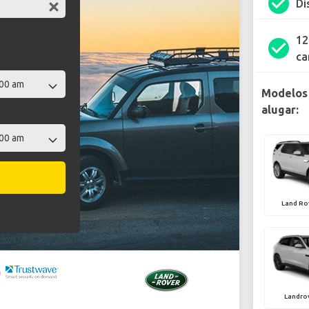
check_circle
Di
12
check_circle
ca
Modelos 
alugar:
Land Ro
Landro