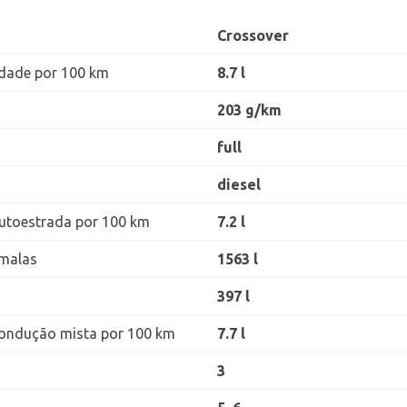
Crossover
dade por 100 km
8.7 l
203 g/km
full
diesel
utoestrada por 100 km
7.2 l
malas
1563 l
397 l
ondução mista por 100 km
7.7 l
3