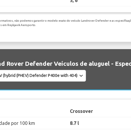
5, 6
formativos, não podemos garantir o modelo exato do veículo Landrover Defender e as especificaçõ
os em Reykjavik Aeroporto.
d Rover Defender Veículos de aluguel - Espec
Crossover
dade por 100 km
8.7 l