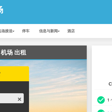
场
机场接送
停车
信息与新闻
酒店
ik 机场 出租
赁
C
check_circle
1