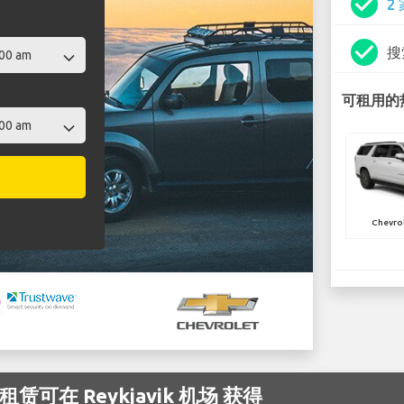
check_circle
2
check_circle
搜
可租用的热门
Chevro
租赁可在 Reykjavik 机场 获得