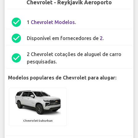
Chevrolet - Reykjavik Aeroporto
check_circle
1
Chevrolet Modelos
.
check_circle
Disponível em fornecedores de
2
.
2 Chevrolet cotações de aluguel de carro
check_circle
pesquisadas.
Modelos populares de Chevrolet para alugar:
Chevrolet Suburban