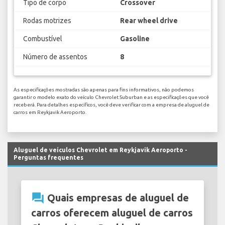
Tipo de corpo
Crossover
Rodas motrizes
Rear wheel drive
Combustível
Gasoline
Número de assentos
8
As especificações mostradas são apenas para fins informativos, não podemos
garantir o modelo exato do veículo Chevrolet Suburban e as especificações que você
receberá. Para detalhes específicos, você deve verificar com a empresa de aluguel de
carros em Reykjavik Aeroporto.
Aluguel de veículos Chevrolet em Reykjavik Aeroporto -
Perguntas frequentes
question_answer
Quais empresas de aluguel de
carros oferecem aluguel de carros