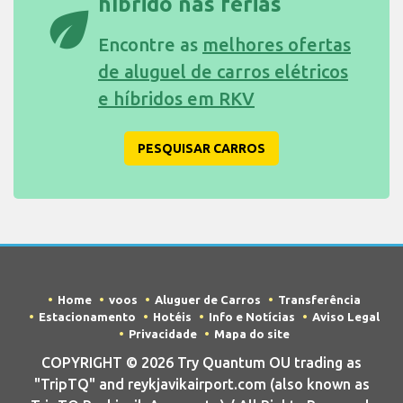
híbrido nas férias
eco
Encontre as
melhores ofertas
de aluguel de carros elétricos
e híbridos em RKV
PESQUISAR CARROS
Home
voos
Aluguer de Carros
Transferência
Estacionamento
Hotéis
Info e Notícias
Aviso Legal
Privacidade
Mapa do site
COPYRIGHT © 2026 Try Quantum OU trading as
"TripTQ" and reykjavikairport.com (also known as